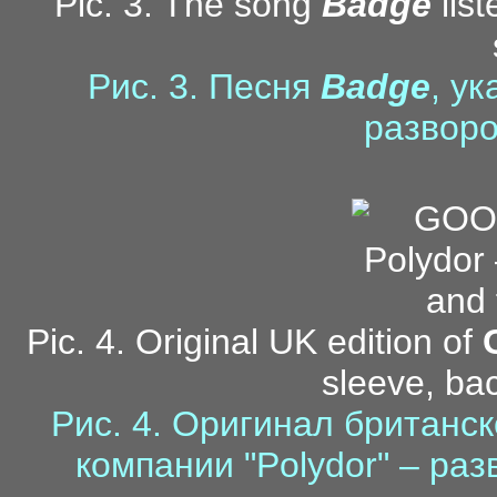
Pic. 3. The song
Badge
list
Рис. 3. Песня
Badge
, у
разворо
Pic. 4. Original UK edition of
sleeve, bac
Рис. 4. Оригинал британс
компании "Polydor" – ра