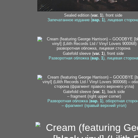
Sealed edition (
var. 1
), front side
Запечатанное издание (
вар. 1
), лицевая сторон
Gatefold sleeve (
var. 1
), front side
Разворотная обложка (
вар. 1
), лицевая сторон
Gatefold sleeve (
var. 1
), back side
– fragment (right upper corner)
Разворотная обложка (
вар. 1
), оборотная сторо
– фрагмент (правый верхний угол)