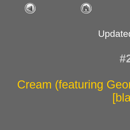
Updated
#
Cream (featuring Geo
[bl