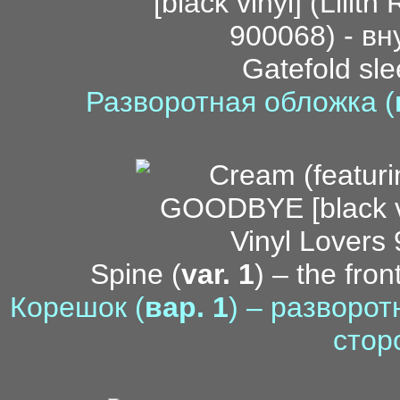
Gatefold sle
Разворотная обложка (
Spine (
var. 1
) – the fron
Корешок (
вар. 1
) – разворо
стор