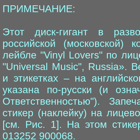
ПРИМЕЧАНИЕ:
Этот диск-гигант в раз
российской (московской) ко
лейбле "Vinyl Lovers" по л
"Universal Music", Russia».
и этикетках – на английско
указана по-русски (и озн
Ответственностью"). Запе
стикер (наклейку) на лицев
[см. Рис. 1]. На этом стик
013252 900068.