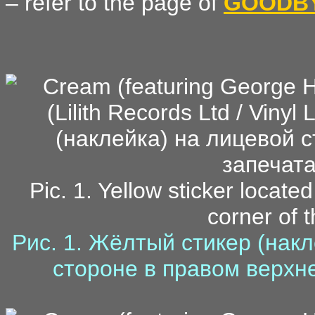
– refer to the page of
GOODB
Pic. 1. Yellow sticker located
corner of 
Рис. 1. Жёлтый стикер (нак
стороне в правом верхн