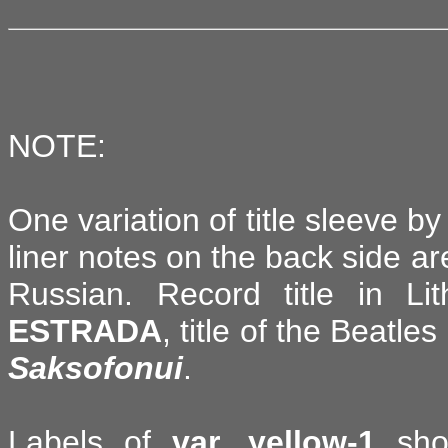
NOTE:
One variation of title sleeve b
liner notes on the back side ar
Russian. Record title in L
ESTRADA
, title of the Beatl
Saksofonui
.
Labels of
var. yellow-1
show