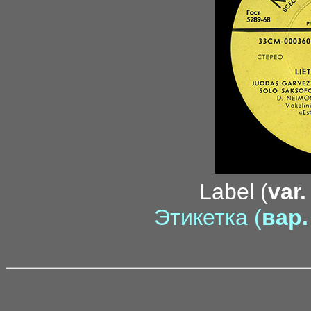
Label (
var.
Этикетка (
вар.