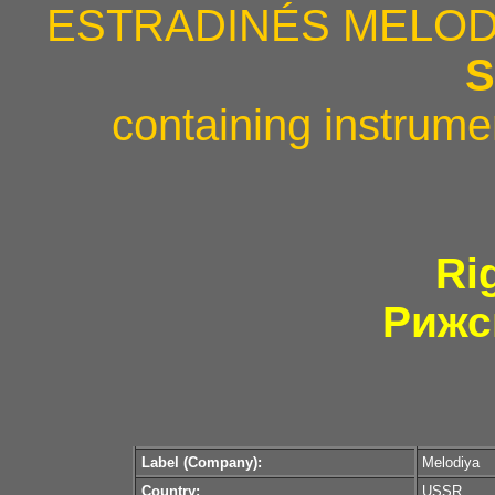
ESTRADINÉS MELOD
containing instrume
Ri
Рижс
Label (Company):
Melodiya
Country:
USSR