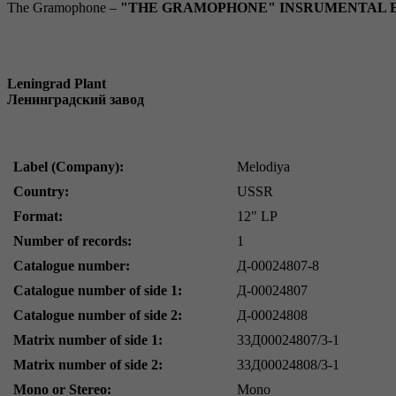
The Gramophone –
"THE GRAMOPHONE" INSRUMENTAL ENSEMB
Leningrad Plant
Ленинградский завод
Label (Company):
Melodiya
Country:
USSR
Format:
12" LP
Number of records:
1
Catalogue number:
Д-00024807-8
Catalogue number of side 1:
Д-00024807
Catalogue number of side 2:
Д-00024808
Matrix number of side 1:
33Д00024807/3-1
Matrix number of side 2:
33Д00024808/3-1
Mono or Stereo:
Mono