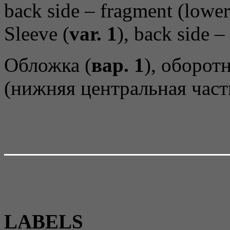
Sleeve (
var. 1
), back side –
Обложка (
вар. 1
), оборот
(нижняя центральная част
LABELS