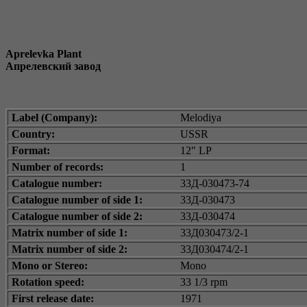
Aprelevka Plant
Апрелевский завод
Label (Company):
Melodiya
Country:
USSR
Format:
12" LP
Number of records:
1
Catalogue number:
33Д-030473-74
Catalogue number of side 1:
33Д-030473
Catalogue number of side 2:
33Д-030474
Matrix number of side 1:
33Д030473/2-1
Matrix number of side 2:
33Д030474/2-1
Mono or Stereo:
Mono
Rotation speed:
33 1/3 rpm
First release date:
1971