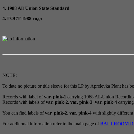
4. 1988 All-Union State Standard
4. ГОСТ 1988 года
NOTE:
To date no picture or title sleeve for this LP by Aprelevka Plant has 
Records with label of
var. pink-1
carrying 1968 All-Union Recording S
Records with labels of
var. pink-2
,
var. pink-3
,
var. pink-4
carrying
You can find labels of
var. pink-2
,
var. pink-4
with slightly different 
For additional information refer to the main page of
BALLROOM DA