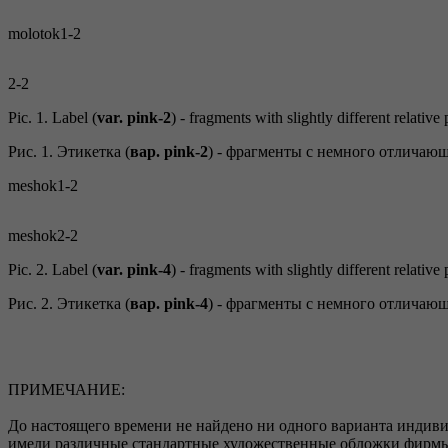
molotok1-2
2-2
Pic. 1. Label (
var. pink-2
) - fragments with slightly different relative
Рис. 1. Этикетка (
вар. pink-2
) - фрагменты с немного отличаю
meshok1-2
meshok2-2
Pic. 2. Label (
var. pink-4
) - fragments with slightly different relative
Рис. 2. Этикетка (
вар. pink-4
) - фрагменты с немного отличаю
ПРИМЕЧАНИЕ:
До настоящего времени не найдено ни одного варианта индив
имели различные стандартные художественные обложки фирм