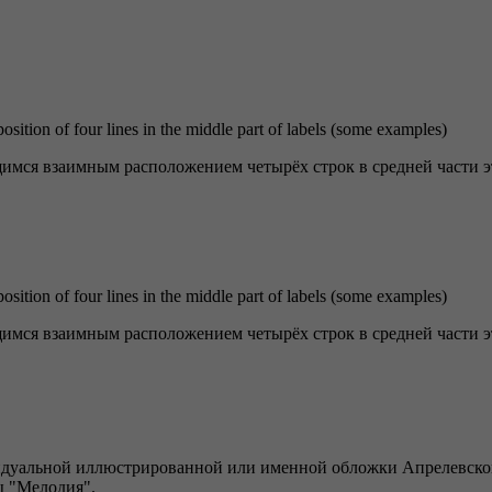
 position of four lines in the middle part of labels (some examples)
щимся взаимным расположением четырёх строк в средней части 
 position of four lines in the middle part of labels (some examples)
щимся взаимным расположением четырёх строк в средней части 
идуальной иллюстрированной или именной обложки Апрелевского
ы "Мелодия".