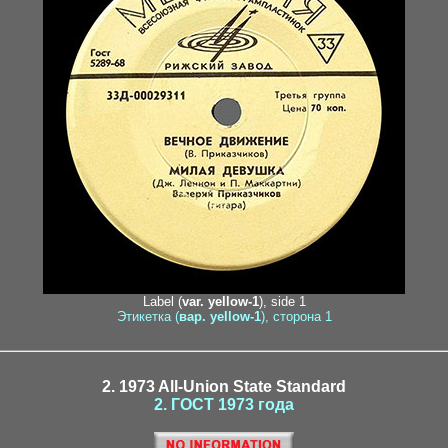
Label (
var. yellow-1
), side 1
Этикетка (
вар. yellow-1
), сторона 1
2. 1973 All-Union State Standard
2. ГОСТ 1973 года