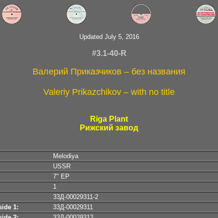
Updated July 5, 2016
#3.1-40-R
Валерий Приказчиков – без названия
Valeriy Prikazchikov – with no title
Riga Plant
Рижский завод
Melodiya
USSR
7" EP
1
33Д-00029311-2
ide 1:
33Д-00029311
ide 2:
33Д-00029312