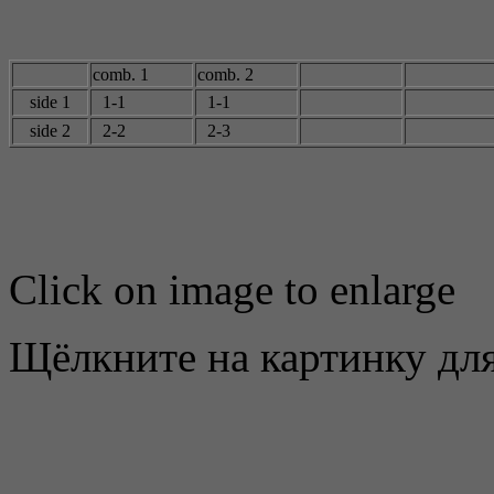
comb. 1
comb. 2
side 1
1-1
1-1
side 2
2-2
2-
3
Click on image to enlarge
Щёлкните на картинку для