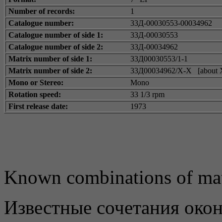
Number of records:
1
Catalogue number:
33Д-00030553-00034962
Catalogue number of side 1:
33Д-00030553
Catalogue number of side 2:
33Д-00034962
Matrix number of side 1:
33Д00030553/1-1
Matrix number of side 2:
33Д00034962/X-X [about X
Mono or Stereo:
Mono
Rotation speed:
33 1/3 rpm
First release date:
1973
Known combinations of mat
Известные сочетания око