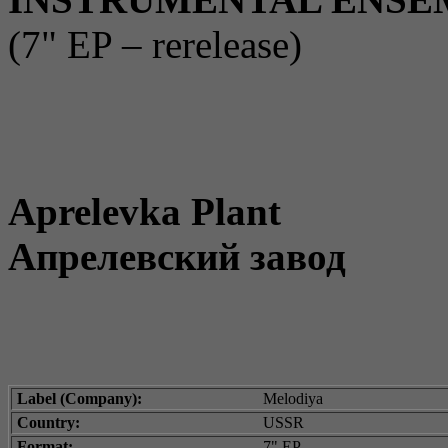
(7" EP – rerelease)
Aprelevka Plant
Апрелевский завод
Label (Company):
Melodiya
Country:
USSR
Format:
7" EP