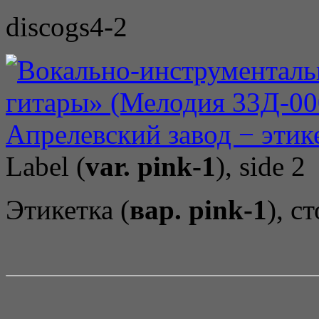
discogs4-2
Label (
var. pink-1
), side 2
Этикетка (
вар. pink-1
), с