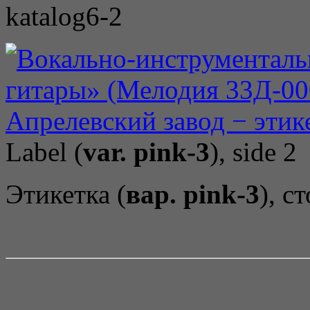
katalog6-2
Label (
var. pink-3
), side 2
Этикетка (
вар. pink-3
), с