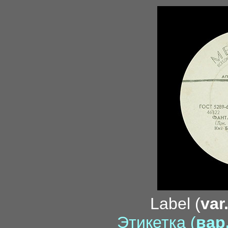
Label (
var
Этикетка (
вар.