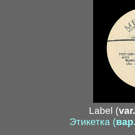
Label (
var
Этикетка (
вар.
ca