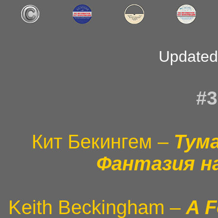
Updated 
#3
Кит Бекингем –
Тум
Фантазия н
Keith Beckingham –
A F