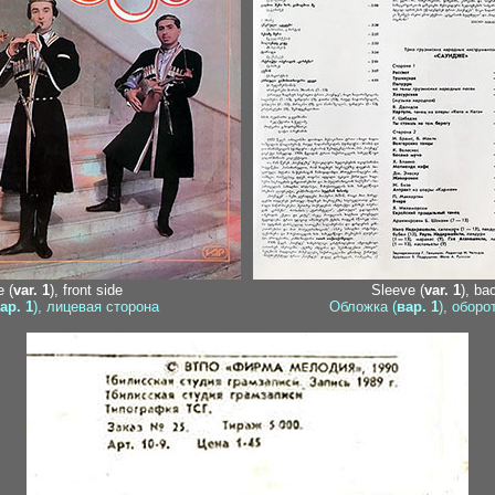
 (
var. 1
), front side
Sleeve (
var. 1
), ba
ар. 1
), лицевая сторона
Обложка (
вар. 1
), оборо
inet1-2