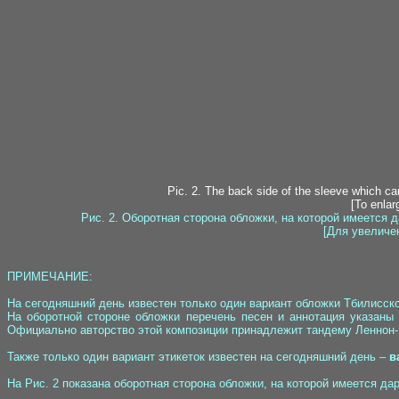
Pic. 2. The back side of the sleeve which car
[To enlar
Рис. 2. Оборотная сторона обложки, на которой имеется д
[Для увеличен
ПРИМЕЧАНИЕ:
На сегодняшний день известен только один вариант обложки Тбилисс
На оборотной стороне обложки перечень песен и аннотация указаны
Официально авторство этой композиции принадлежит тандему Леннон-М
Также только один вариант этикеток известен на сегодняшний день –
в
На Рис. 2 показана оборотная сторона обложки, на которой имеется да