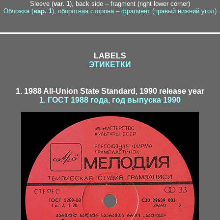
Sleeve (
var. 1
), back side – fragment (right lower corner)
Обложка (
вар. 1
), оборотная сторона – фрагмент (правый нижний угол)
LABELS
ЭТИКЕТКИ
1. 1988 All-Union State Standard, 1990 release year
1. ГОСТ 1988 года, год выпуска 1990
inet1-2