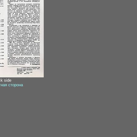
ck side
тная сторона