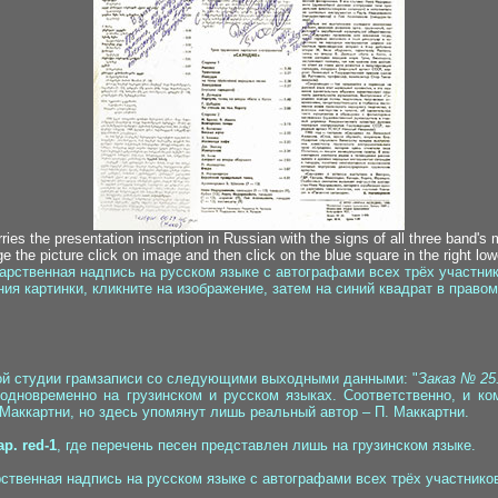
ries the presentation inscription in Russian with the signs of all three band'
ge the picture click on image and then click on the blue square in the right low
арственная надпись на русском языке с автографами всех трёх участник
ия картинки, кликните на изображение, затем на синий квадрат в право
кой студии грамзаписи со следующими выходными данными: "
Заказ № 25.
 одновременно на грузинском и русском языках. Соответственно, и к
аккартни, но здесь упомянут лишь реальный автор – П. Маккартни.
ар. red-1
, где перечень песен представлен лишь на грузинском языке.
рственная надпись на русском языке с автографами всех трёх участников 