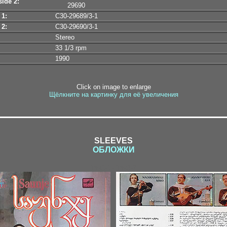
ide 2:
29690
 1:
C30-29689/3-1
 2:
C30-29690/3-1
Stereo
33 1/3 rpm
1990
Click on image to enlarge
Щёлкните на картинку для её увеличения
SLEEVES
ОБЛОЖКИ
inet1-1 / inet1-2