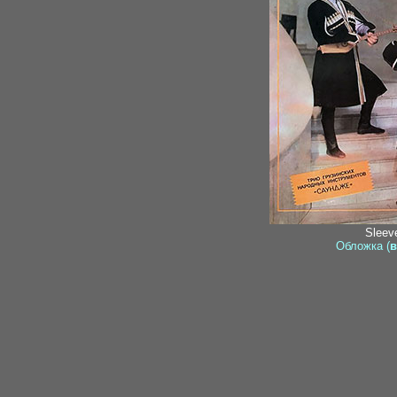
Sleeve
Обложка (
в