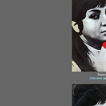
Sleeve
Обложка (
в