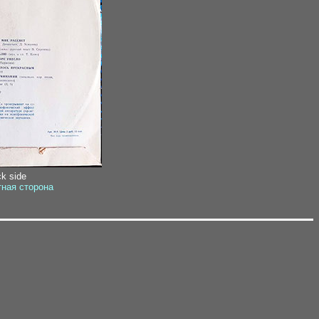
ck side
тная сторона