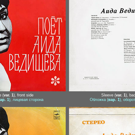
 (
var. 1
), front side
Sleeve (
var. 1
), ba
ар. 1
), лицевая сторона
Обложка (
вар. 1
), оборо
hohlov1-1 / hohlov1-2