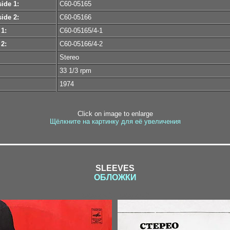
ide 1:
С60-05165
ide 2:
С60-05166
 1:
С60-05165/4-1
 2:
С60-05166/4-2
Stereo
33 1/3 rpm
1974
Click on image to enlarge
Щёлкните на картинку для её увеличения
SLEEVES
ОБЛОЖКИ
katalog5-1 / katalog5-2