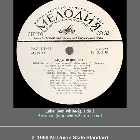
Label (
var. white-2
), side 1
Этикетка (
вар. white-2
), сторона 1
2. 1980 All-Union State Standard