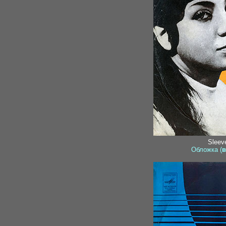
Sleeve
Обложка (
в