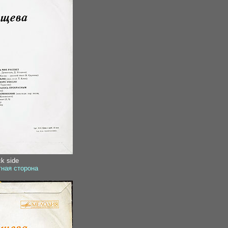
ck side
тная сторона