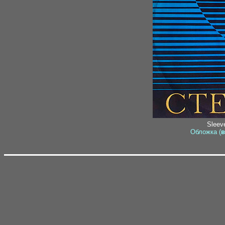
Sleeve
Обложка (
в