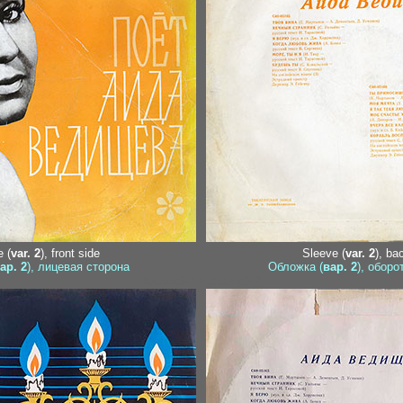
 (
var. 2
), front side
Sleeve (
var. 2
), ba
ар. 2
), лицевая сторона
Обложка (
вар. 2
), оборо
katalog6-1 / katalog6-2