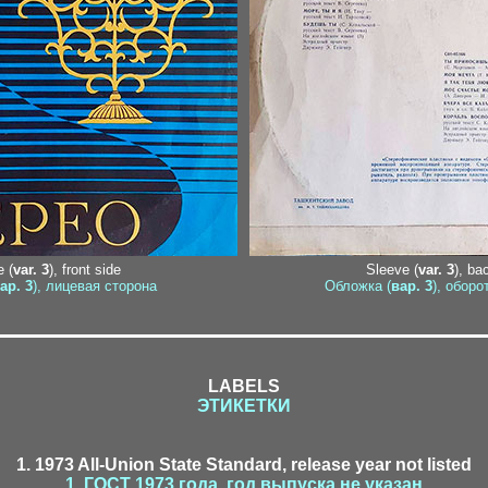
 (
var. 3
), front side
Sleeve (
var. 3
), ba
ар. 3
), лицевая сторона
Обложка (
вар. 3
), оборо
LABELS
ЭТИКЕТКИ
1. 1973 All-Union State Standard, release year not listed
1. ГОСТ 1973 года, год выпуска не указан