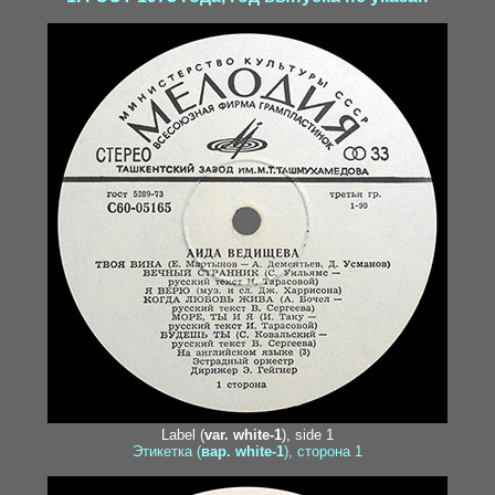
grib1-1
Label (
var. white-1
), side 1
Этикетка (
вар. white-1
), сторона 1
hohlov2-1