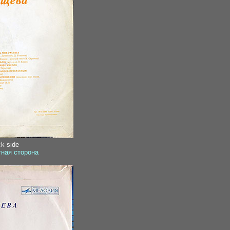
ck side
тная сторона