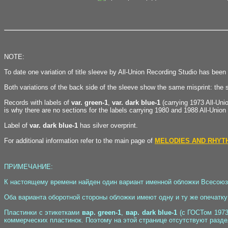
NOTE:
To date one variation of title sleeve by All-Union Recording Studio has been 
Both variations of the back side of the sleeve show the same misprint: the 
Records with labels of
var. green-1
,
var. dark blue-1
(carrying 1973 All-Uni
is why there are no sections for the labels carrying 1980 and 1988 All-Union
Label of
var. dark blue-1
has silver overprint.
For additional information refer to the main page of
MELODIES AND RHYTHM
ПРИМЕЧАНИЕ:
К настоящему времени найден один вариант именной обложки Всесоюзно
Оба варианта оборотной стороны обложки имеют одну и ту же опечатку
Пластинки с этикетками
вар. green-1
,
вар. dark blue-1
(с ГОСТом 1973
коммерческих пластинок. Поэтому на этой странице отсутствуют раздел