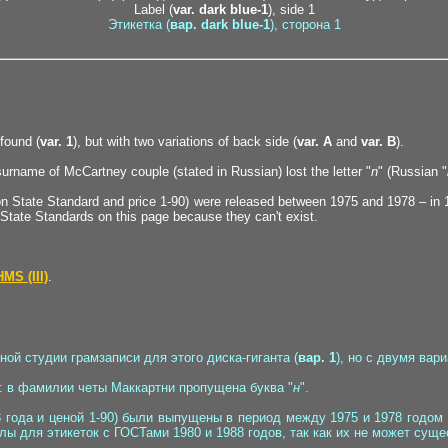
Label (
var. dark blue-1
), side 1
Этикетка (
вар. dark blue-1
), сторона 1
found (
var. 1
), but with two variations of back side (
var. A
and
var. B
).
surname of McCartney couple (stated in Russian) lost the letter "
n
" (Russian "
on State Standard and price 1-90) were released between 1975 and 1978 – in 
 State Standards on this page because they can't exist.
S (III)
.
й студии грамзаписи для этого диска-гиганта (
вар. 1
), но с двумя вар
: в фамилии четы Маккартни пропущена буква "
н
".
 года и ценой 1-90) были выпущены в период между 1975 и 1978 годом 
ы для этикеток с ГОСТами 1980 и 1988 годов, так как их не может суще