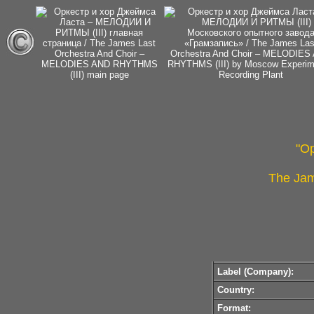
"О
The Jam
Label (Company):
Country:
Format: