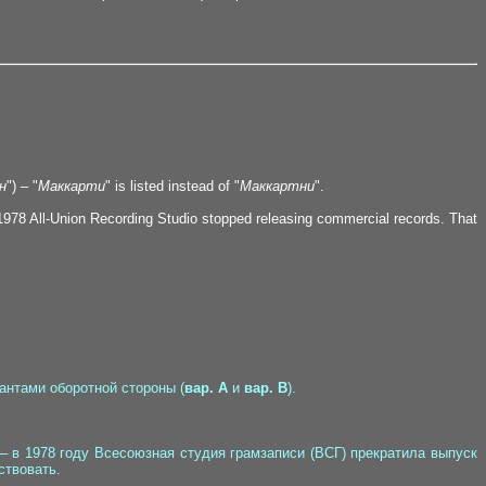
н
") – "
Маккарти
" is listed instead of "
Маккартни
".
1978 All-Union Recording Studio stopped releasing commercial records. That
иантами оборотной стороны (
вар. A
и
вар. B
).
– в 1978 году Всесоюзная студия грамзаписи (ВСГ) прекратила выпуск
ствовать.