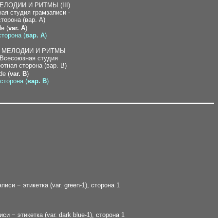
de (
var. A
)
сторона (
вар. A
)
de (
var. B
)
 сторона (
вар. B
)