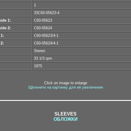
1
33С60-05623-4
ide 1:
С60-05623
ide 2:
С60-05624
 1:
С60-05623/4-1
 2:
С60-05624/4-1
Stereo
33 1/3 rpm
1975
Click on image to enlarge
Щёлкните на картинку для её увеличения
SLEEVES
ОБЛОЖКИ
15-1 / 15-2