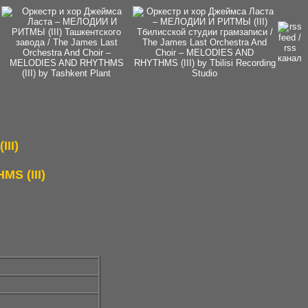
II)
S (III)