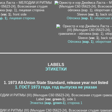
 (
var. 1
), front side
Sleeve (
var. 1
), back si
р. 1
), лицевая сторона
Обложка (
вар. 1
), оборотная 
discogs3-2
Sleeve (
var. 1
), back si
Обложка (
вар. 1
), оборотная
LABELS
ЭТИКЕТКИ
1. 1973 All-Union State Standard, release year not listed
1. ГОСТ 1973 года, год выпуска не указан
15-1
Label (
var. green-1
), side 1
Этикетка (
вар. green-1
), сторона 1
katalog14-1