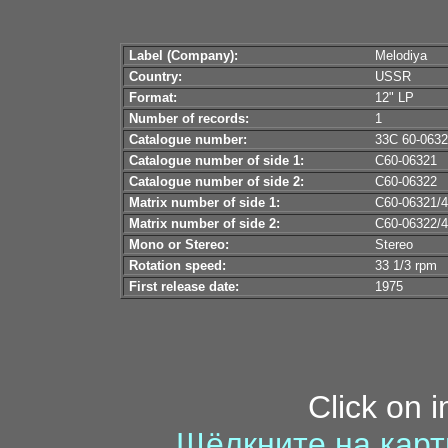
Label (Company):
Melodiya
Country:
USSR
Format:
12" LP
Number of records:
1
Catalogue number:
33C 60-06
Catalogue number of side 1:
С60-06321
Catalogue number of side 2:
С60-06322
Matrix number of side 1:
C60-06321/4
Matrix number of side 2:
C60-06322/4
Mono or Stereo:
Stereo
Rotation speed:
33 1/3 rpm
First release date:
1975
Click on 
Щёлкните на карт