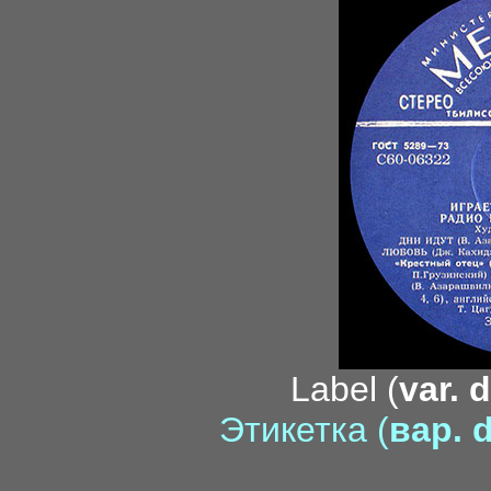
Label (
var. 
Этикетка (
вар. d