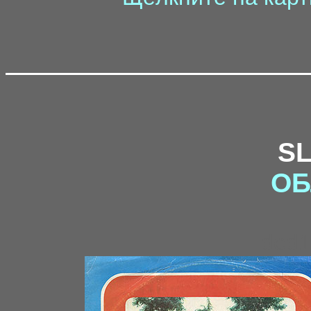
S
ОБ
ded1