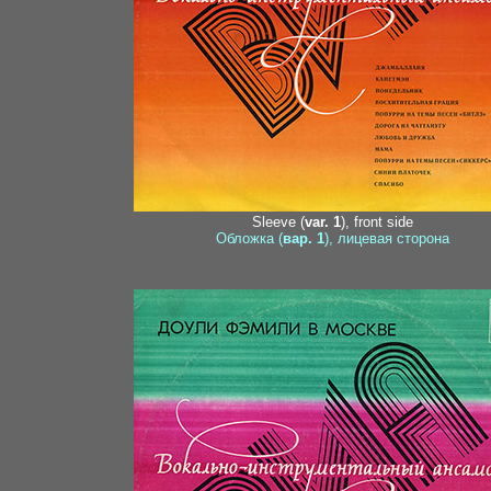
Sleeve (
var. 1
), front side
Обложка (
вар. 1
), лицевая сторона
26