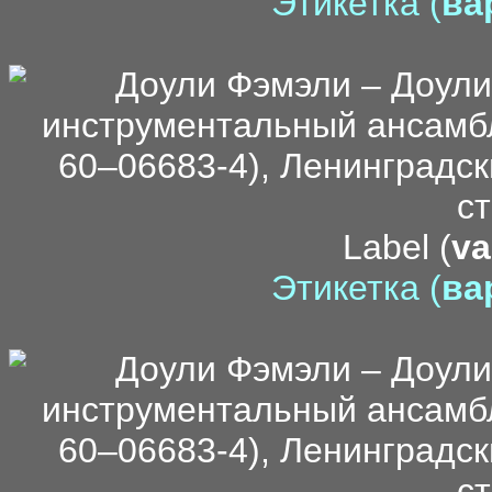
Этикетка (
вар
Label (
va
Этикетка (
вар