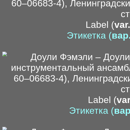
Label (
var
Этикетка (
вар.
di
Label (
var
Этикетка (
вар