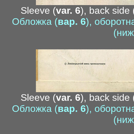
Sleeve (
var. 6
), back side 
Обложка (
вар. 6
), оборотн
(ниж
Sleeve (
var. 6
), back side 
Обложка (
вар. 6
), оборотн
(ниж
22