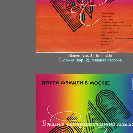
Sleeve (
var. 2
), front side
Обложка (
вар. 2
), лицевая сторона
3