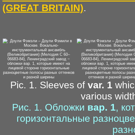
(GREAT BRITAIN)
.
33 / 34 
Pic. 1. Sleeves of
var. 1
which
various widt
Рис. 1. Обложки
вар. 1
, к
горизонтальные разноцве
разн