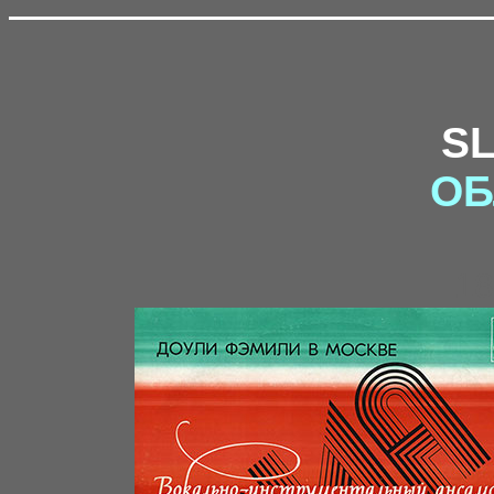
S
ОБ
18