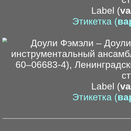
Label (
va
Этикетка (
вар
Label (
va
Этикетка (
вар