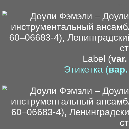
me
Label (
var.
Этикетка (
вар.