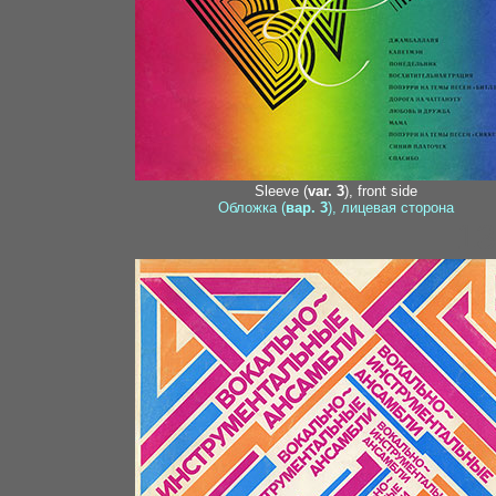
Sleeve (
var. 3
), front side
Обложка (
вар. 3
), лицевая сторона
13