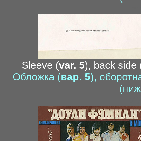
m
Sleeve (
var. 5
), back side 
Обложка (
вар. 5
), оборотн
(ниж
29