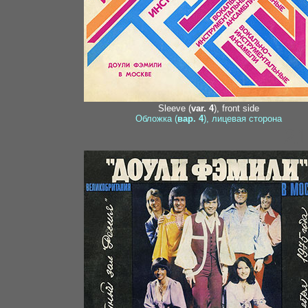
Sleeve (
var. 4
), front side
Обложка (
вар. 4
), лицевая сторона
21