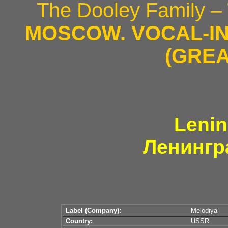
The Dooley Family –
MOSCOW. VOCAL-I
(GREA
Lenin
Ленингр
Label (Company):
Melodiya
Country:
USSR