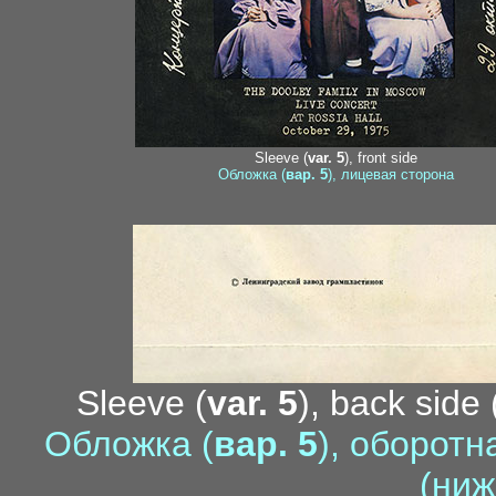
Sleeve (
var. 5
), front side
Обложка (
вар. 5
), лицевая сторона
Sleeve (
var. 5
), back side 
Обложка (
вар. 5
), оборотн
(ниж