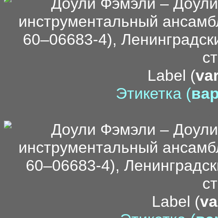
Label (
var
Этикетка (
вар
me
Label (
va