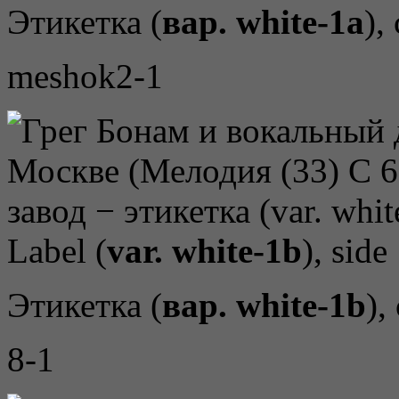
Этикетка (
вар. white-1a
),
meshok2-1
Label (
var. white-1b
), side
Этикетка (
вар. white-1b
),
8-1