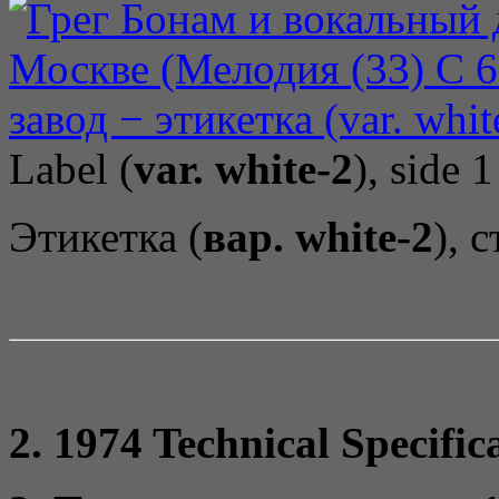
Label (
var. white-2
), side 1
Этикетка (
вар. white-2
), 
2. 1974 Technical Specific