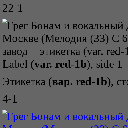
22-1
Label (
var. red-1b
), side 1
Этикетка (
вар. red-1b
), с
4-1