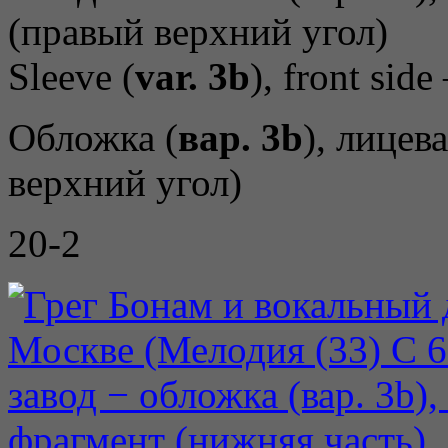
Sleeve (
var. 3b
), front side
Обложка (
вар. 3b
), лицев
верхний угол)
20-2