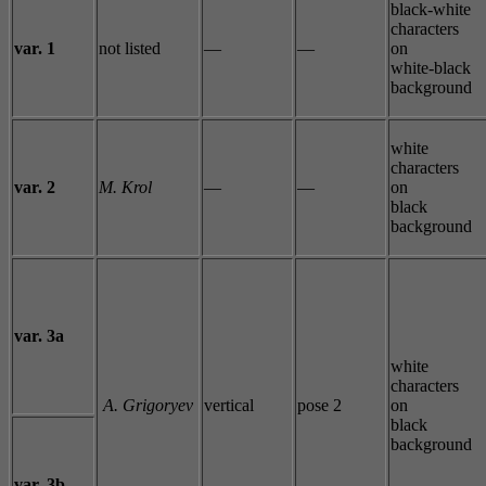
black-white
characters
var. 1
not listed
—
—
on
white-black
background
white
characters
var. 2
M. Krol
—
—
on
black
background
var. 3a
white
characters
A. Grigoryev
vertical
pose 2
on
black
background
var. 3b