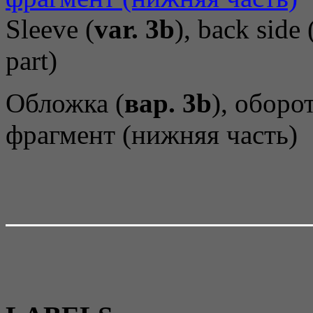
Sleeve (
var. 3b
), back side 
part)
Обложка (
вар. 3b
), оборо
фрагмент (нижняя часть)