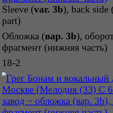
Sleeve (
var. 3b
), back side 
part)
Обложка (
вар. 3b
), оборо
фрагмент (нижняя часть)
18-2