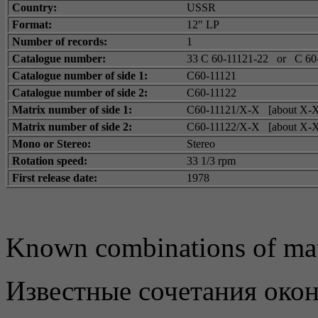
Country:
USSR
Format:
12" LP
Number of records:
1
Catalogue number:
33 С 60-11121-22
or
C 60-
Catalogue number of side 1:
С60-11121
Catalogue number of side 2:
С60-11122
Matrix number of side 1:
С60-11121/X-X [about X-X
Matrix number of side 2:
С60-11122/X-X [about X-X
Mono or Stereo:
Stereo
Rotation speed:
33 1/3 rpm
First release date:
1978
Known combinations of mat
Известные сочетания око