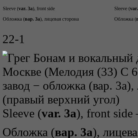
Sleeve (
var. 3a
), front side
Sleeve (
var
Обложка (
вар. 3a
), лицевая сторона
Обложка (
22-1
Sleeve (
var. 3a
), front side
Обложка (
вар. 3a
), лицев