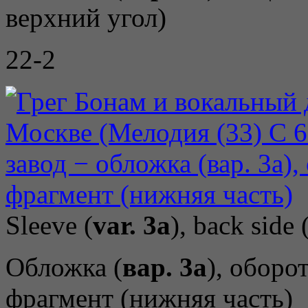
верхний угол)
22-2
Sleeve (
var. 3a
), back side 
Обложка (
вар. 3a
), оборо
фрагмент (нижняя часть)