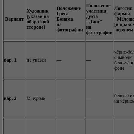
Положение
Положение
Логотип
Художник
участниц
Грега
фирмы
[указан на
дуэта
Вариант
Бонама
"Мелоди
оборотной
"Липс"
на
[в право
стороне]
на
фотографии
верхнем
фотографии
чёрно-бе
символы 
вар. 1
не указан
—
—
бело-чёр
фоне
белые си
вар. 2
М. Кроль
—
—
на чёрно