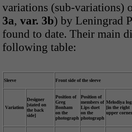
variations (sub-variations) o
3a
,
var. 3b
) by Leningrad P
found to date. Their main d
following table:
Sleeve
Front side of the sleeve
Position of
Position of
Designer
Greg
members of
Melodiya log
[stated on
Variation
Bonham
Lips duet
[in the right
the back
on the
on the
upper corner
side]
photograph
photograph