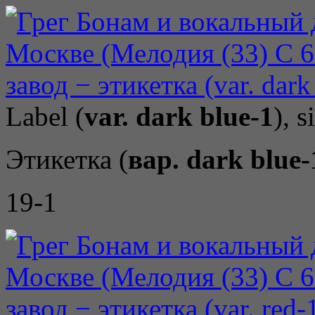
Label (
var. dark blue-1
), s
Этикетка (
вар. dark blue-
19-1