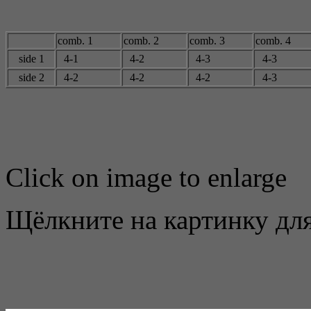
comb. 1
comb. 2
comb. 3
comb. 4
side 1
4-1
4-2
4-3
4-3
side 2
4-2
4-2
4-2
4-3
Click on image to enlarge
Щёлкните на картинку для