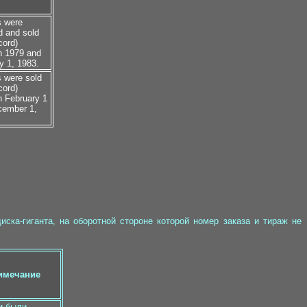
s were
d and sold
cord)
n 1979 and
y 1, 1983.
 were sold
cord)
n February 1
cember 1,
ка-гиганта, на оборотной стороне которой номер заказа и тираж не
имечание
и были