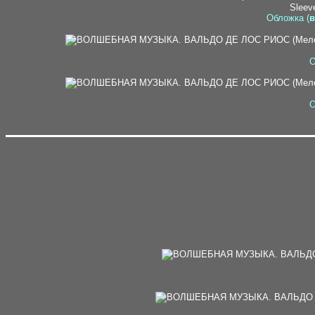
Sleeve
Обложка (
в
О
О