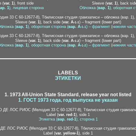
 (
var. 1
), front side
Sleeve (
var. 1
), back sid
ар. 1
), лицевая сторона
Обложка (
вар. 1
), оборотная с
egor1-2
Sleeve (
var. 1
), back side (
var. A-
) – fragment (lower part)
1-1
бложка (
вар. 1
), оборотная сторона (
вар. A-
) – фрагмент (нижняя част
1-1
2017-10egor4-2
Sleeve (
var. 1
), back side (
var. A-
) – fragment (lower part)
1-2
бложка (
вар. 1
), оборотная сторона (
вар. A-
) – фрагмент (нижняя част
1-2
LABELS
ЭТИКЕТКИ
1. 1973 All-Union State Standard, release year not listed
1. ГОСТ 1973 года, год выпуска не указан
egor1-1
Label (
var. red-1
), side 1
Этикетка (
вар. red-1
), сторона 1
2017-10egor4-2
Label (
var. yellow-1
), side 1