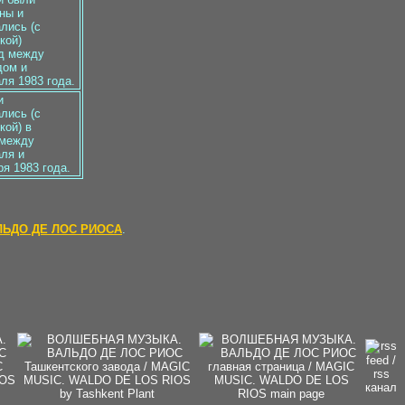
ны и
лись (с
кой)
д между
дом и
ля 1983 года.
и
лись (с
кой) в
 между
ля и
ря 1983 года.
ЬДО ДЕ ЛОС РИОСА
.