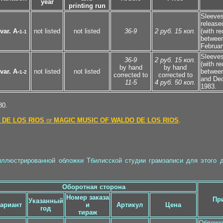
year
printing run
Sleeve
release
var. A-
not listed
not listed
36-9
2 руб. 15 коп.
(with re
1-1
betwee
Februar
Sleeves
36-9
2 руб. 15 коп.
(with re
by hand
by hand
var. A-
not listed
not listed
betwee
1-2
corrected to
corrected to
and De
11-5
4 руб. 50 коп.
1983.
80.
 DE LOS RIOS
or
MAGIC MUSIC OF WALDO DE LOS RIOS
.
ллюстрированной обложки Тбилисской студии грамзаписи для этого дис
Оборотная сторона
Номер заказа
Пр
Указанный
ариант
и
Артикул
Цена
год
тираж
Обложк