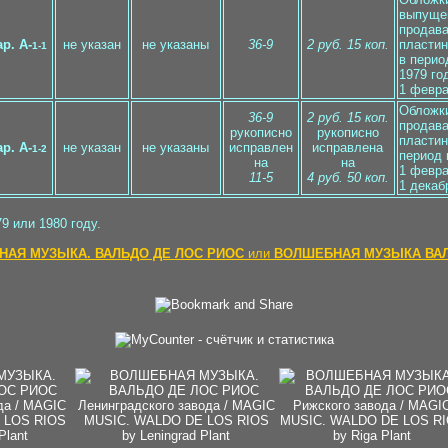
выпуще
продава
ар. A-
не указан
не указаны
36-9
2 руб. 15 коп.
пластин
1-1
в перио
1979 го
1 февра
Обложк
36-9
2 руб. 15 коп.
продава
рукописно
рукописно
пластин
р. A-
не указан
не указаны
исправлен
исправлена
1-2
период
на
на
1 февра
11-5
4 руб. 50 коп.
1 декаб
 или 1980 году.
АЯ МУЗЫКА. ВАЛЬДО ДЕ ЛОС РИОС
или
ВОЛШЕБНАЯ МУЗЫКА ВАЛ