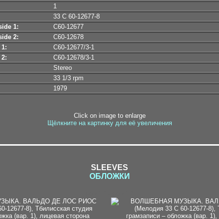
1
33 С 60-12677-8
ide 1:
С60-12677
ide 2:
С60-12678
 1:
С60-12677/3-1
 2:
С60-12678/3-1
Stereo
33 1/3 rpm
1979
Click on image to enlarge
Щёлкните на картинку для её увеличения
SLEEVES
ОБЛОЖКИ
egor1-1 / egor1-2