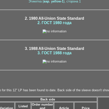
Этикетка (
вар. yellow-1
), сторона 1
2. 1980 All-Union State Standard
2. ГОСТ 1980 года
3. 1988 All-Union State Standard
3. ГОСТ 1988 года
io for this 12" LP has been found to date. Back side of the sleeve doesn't sho
Back side
Order number
N
Listed
Variation
and
Article
Price