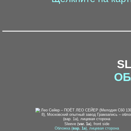
S
ОБ
21
Sleeve (
var. 1a
), front side
Обложка (
вар. 1a
), лицевая сторона