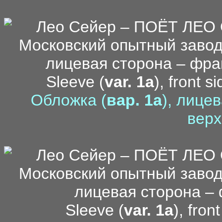
Sleeve (
var. 1a
), front s
Обложка (
вар. 1a
), лице
верх
Sleeve (
var. 1a
), fron