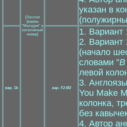
указан в к
(полужирн
[Логотип
фирмы
"Мелодия" и
1. Вариант
каталожный
номер]
2. Вариант
(начало ше
словами "
В
левой колон
3. Англоязы
вар. 1b
вар. F2-М2
You Make Me
колонка, тр
без кавычек
4. Автор а