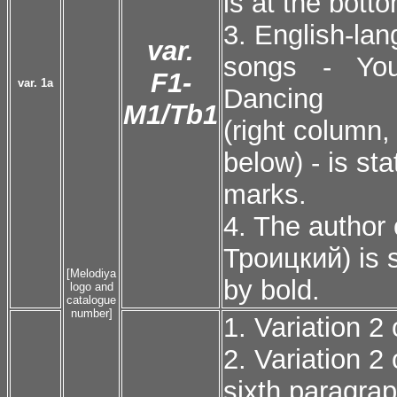
is at the botto
3. English-lan
var.
songs - Yo
F1-
var. 1a
Dancing
М1/Tb1
(right column,
below) - is st
marks.
4. The author
Троицкий) is s
[Melodiya
by bold.
logo and
catalogue
number]
1. Variation 2
2. Variation 2
sixth paragra