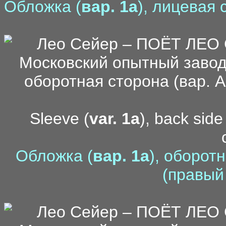
Обложка (
вар. 1a
), лицевая 
Sleeve (
var. 1a
), back side
Обложка (
вар. 1a
), оборот
(правый