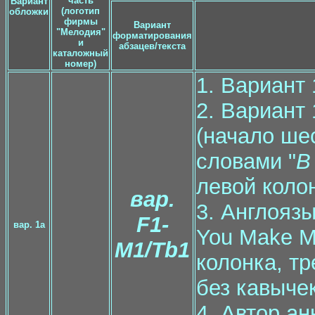
часть
Вариант
(логотип
обложки
фирмы
Вариант
"Мелодия"
форматирования
и
абзацев/текста
каталожный
номер)
1. Вариант
2. Вариант
(начало ше
словами "
В
левой колон
вар.
3. Англоязы
F1-
вар. 1a
You Make Me
М1/Tb1
колонка, тр
без кавычек
4. Автор а