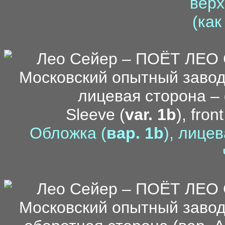
верх
(как
Sleeve (
var. 1b
), fron
Обложка (
вар. 1b
), лице