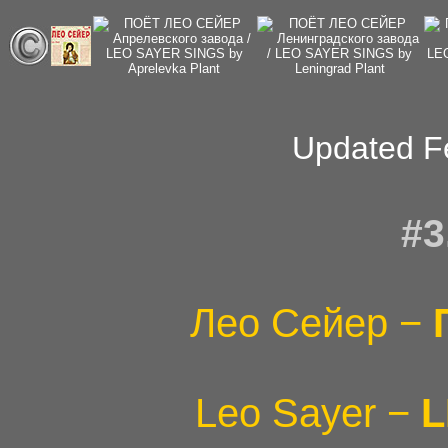
Updated F
#3
Лео Сейер −
Leo Sayer −
L