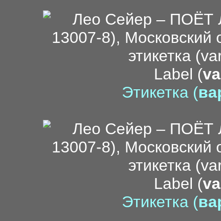
Label (
va
Этикетка (
вар
Label (
va
Этикетка (
вар