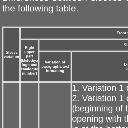
the following table.
Front 
Sl
Right
upper
Sleeve
part
variation
(Melodiya
Variation of
Di
logo and
paragraphs/text
o
catalogue
formatting
number)
1. Variation 1
2. Variation 1
(beginning of 
opening with t