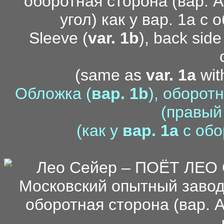
Sleeve (
var. 1b
), back side
(same as
var. 1a
wi
Обложка (
вар. 1b
), оборот
(правый
(как у
вар. 1a
с обо