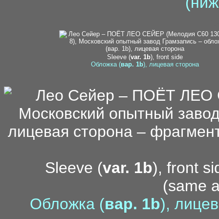
(ниж
5
Sleeve (
var. 1b
), front side
Обложка (
вар. 1b
), лицевая сторона
Sleeve (
var. 1b
), front s
(same 
Обложка (
вар. 1b
), лице