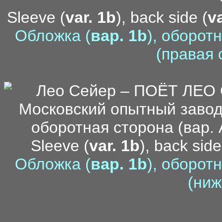
Sleeve (
var. 1b
), back side (
va
Обложка (
вар. 1b
), оборот
(правая 
Sleeve (
var. 1b
), back side
Обложка (
вар. 1b
), оборот
(ниж