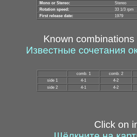
Mono or Stereo:
Stereo
Rotation speed:
33 1/3 rpm
First release date:
1979
Known combinations 
Известные сочетания о
comb. 1
comb. 2
side 1
4-1
4-2
side 2
4-1
4-2
Click on 
Щёлкните на карт