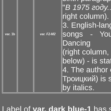
"
В 1975 году..
right column).
3. English-lan
songs - Yo
var. 1b
var. F2-М2
Dancing
(right column,
below) - is st
4. The author
Троицкий) is s
by italics.
Label of
var. dark blue-1
has s