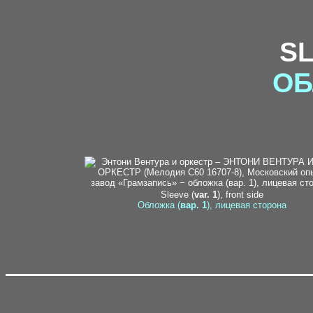
S
ОБ
1
Sleeve (
var. 1
), front side
Обложка (
вар. 1
), лицевая сторона