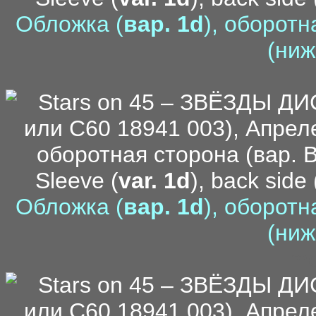
Обложка (
вар. 1d
), оборотн
(ниж
Sleeve (
var. 1d
), back side 
Обложка (
вар. 1d
), оборотн
(ниж
me