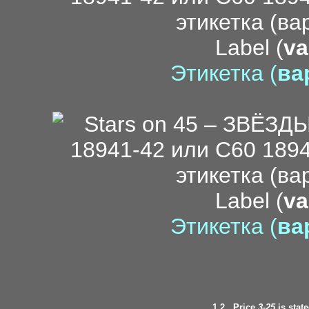
Label (
va
Этикетка (
вар
ka
Label (
va
Этикетка (
вар
1.2.
Price
3-25
is state