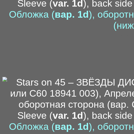
Sleeve (
var. 1d
), back side
Обложка (
вар. 1d
), оборот
(ниж
- / 
me
Sleeve (
var. 1d
), back side
Обложка (
вар. 1d
), оборот