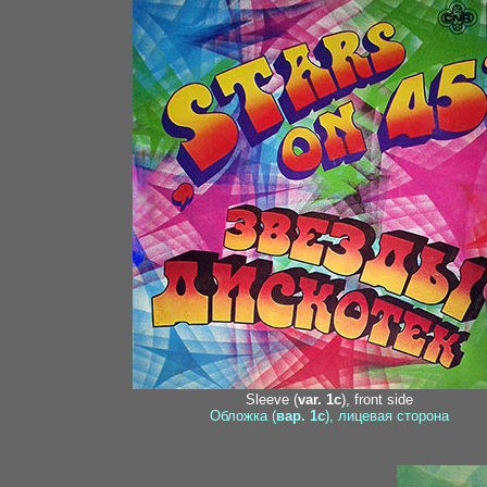
Sleeve (
var. 1c
), front side
Обложка (
вар. 1c
), лицевая сторона
r