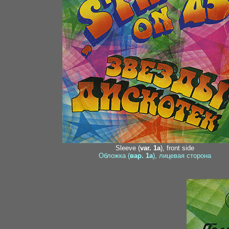
Sleeve (
var. 1a
), front side
Обложка (
вар. 1a
), лицевая сторона