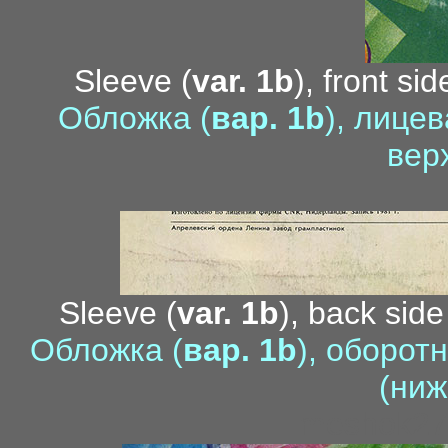
Sleeve (
var. 1b
), front si
Обложка (
вар. 1b
), лице
вер
Sleeve (
var. 1b
), back side
Обложка (
вар. 1b
), оборот
(ниж
meshok27