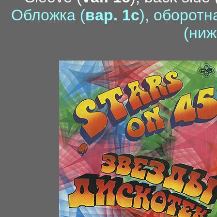
Обложка (
вар. 1c
), оборотн
(ниж
1