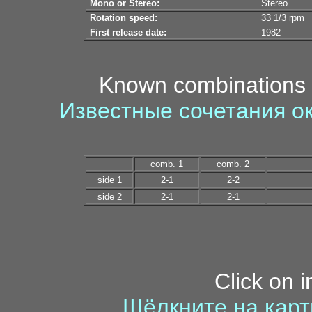
Mono or Stereo:
Stereo
Rotation speed:
33 1/3 rpm
First release date:
1982
Known combinations 
Известные сочетания о
comb. 1
comb. 2
side 1
2-1
2-2
side 2
2-1
2-1
Click on 
Щёлкните на карт