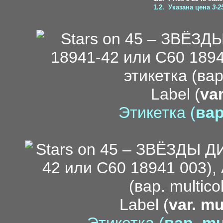
1.2.
Указана цена
3-2
ka
Label (
var
Этикетка (
вар
a
Label (
var. mu