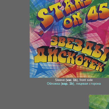
Sleeve (
var. 1b
), front side
Обложка (
вар. 1b
), лицевая сторона