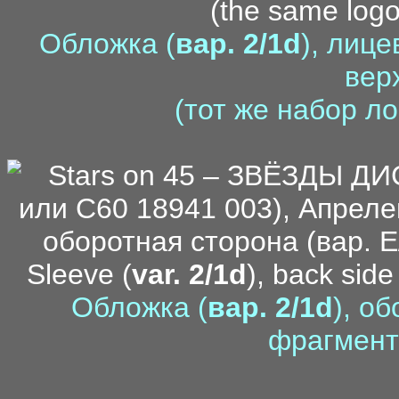
(the same log
Обложка (
вар. 2/1d
), лиц
вер
(тот же набор ло
Sleeve (
var. 2/1d
), back side
Обложка (
вар. 2/1d
), о
фрагмент