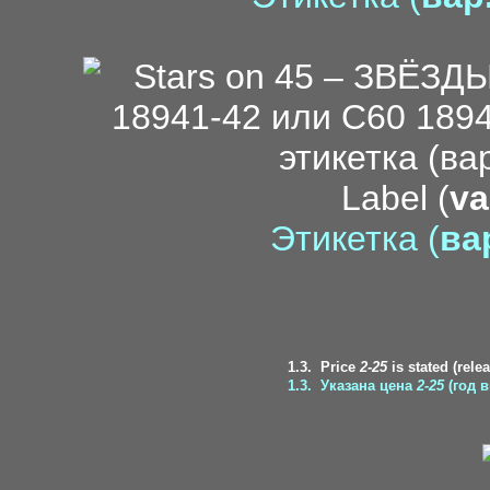
Label (
va
Этикетка (
вар
1.3.
Price
2-25
is stated (rele
1.3.
Указана цена
2-25
(год в