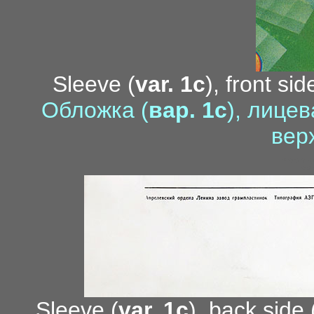
Sleeve (
var. 1c
), front si
Обложка (
вар. 1c
), лице
вер
me
Sleeve (
var. 1c
), back side 