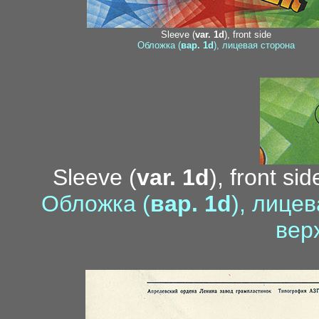
Sleeve (
var. 1d
), front side
Обложка (
вар. 1d
), лицевая сторона
Sleeve (
var. 1d
), front si
Обложка (
вар. 1d
), лице
вер