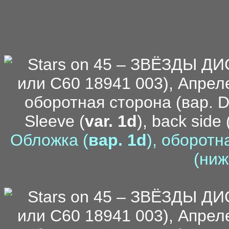
ka
Sleeve (
var. 1d
), back side 
Обложка (
вар. 1d
), оборотн
(ниж
di