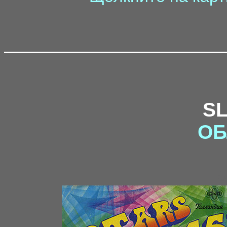
S
ОБ
5