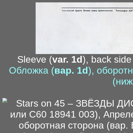
Sleeve (
var. 1d
), back side
Обложка (
вар. 1d
), оборот
(ниж
me