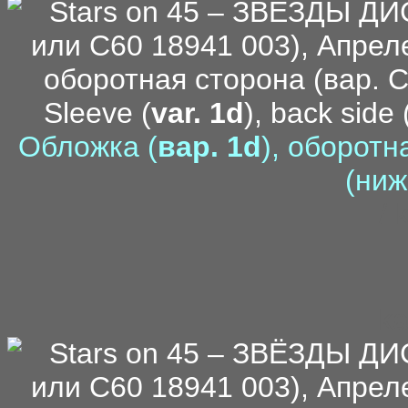
Sleeve (
var. 1d
), back side 
Обложка (
вар. 1d
), оборотн
(ниж
- /
ka