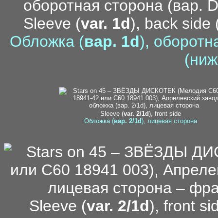
Sleeve (
var. 1d
), back side 
Обложка (
вар. 1d
), оборотн
(ниж
7
Sleeve (
var. 2/1d
), front side
Обложка (
вар. 2/1d
), лицевая сторона
Sleeve (
var. 2/1d
), front s