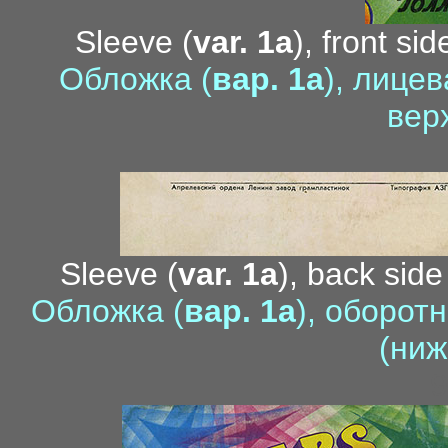
Sleeve (
var. 1a
), front si
Обложка (
вар. 1a
), лице
вер
Sleeve (
var. 1a
), back side
Обложка (
вар. 1a
), оборот
(ниж
9