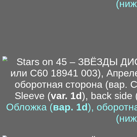
(ниж
- /
au
Sleeve (
var. 1d
), back side 
Обложка (
вар. 1d
), оборотн
(ниж
di