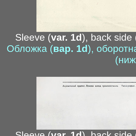
Sleeve (
var. 1d
), back side 
Обложка (
вар. 1d
), оборотн
(ниж
me
Sleeve (
var. 1d
), back side 