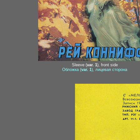
Sleeve (
var. 1
), front side
Обложка (
var. 1
), лицевая сторона