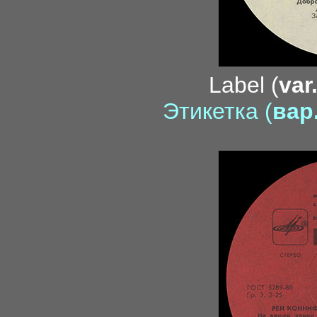
Label (
var
Этикетка (
вар.