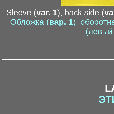
Sleeve (
var. 1
), back side (
va
Обложка (
вар. 1
), оборотн
(левый
L
ЭТ