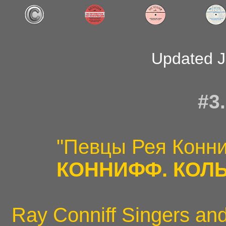
Updated J
#3
"Певцы Рея Конн
КОННИФФ. КОЛ
Ray Conniff Singers an