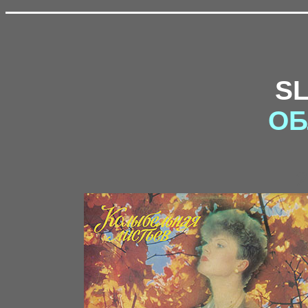
S
ОБ
2