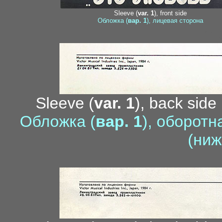
Sleeve (
var. 1
), front side
Обложка (
вар. 1
), лицевая сторона
me
Sleeve (
var. 1
), back side 
Обложка (
вар. 1
), оборотн
(ниж