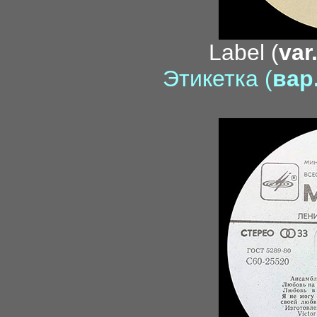
Label (
var
Этикетка (
вар.
mo