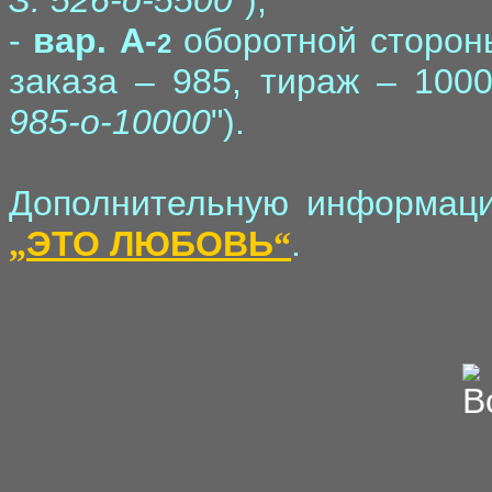
З. 526-о-5500
");
-
вар. A-
оборотной стороны
2
заказа – 985, тираж – 1000
985-о-10000
").
Дополнительную информаци
ЭТО ЛЮБОВЬ
.
„
“