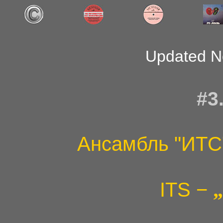
Updated N
#3
Ансамбль "ИТС
ITS −
„