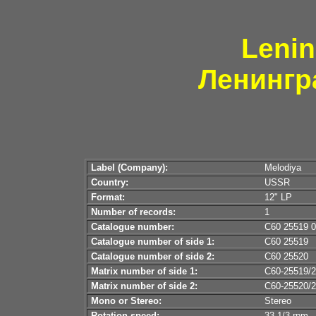
Lenin
Ленингр
Label (Company):
Melodiya
Country:
USSR
Format:
12" LP
Number of records:
1
Catalogue number:
С60 25519 
Catalogue number of side 1:
С60 25519
Catalogue number of side 2:
С60 25520
Matrix number of side 1:
С60-25519/2
Matrix number of side 2:
С60-25520/2
Mono or Stereo:
Stereo
Rotation speed:
33 1/3 rpm