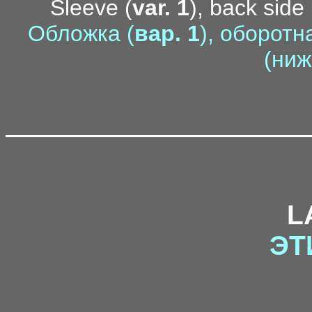
Sleeve (
var. 1
), back side 
Обложка (
вар. 1
), оборотн
(ниж
L
ЭТ