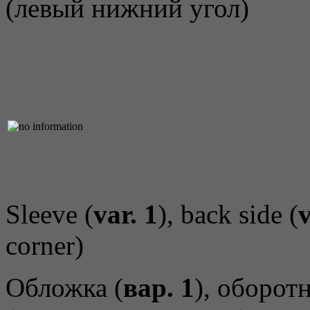
(левый нижний угол)
Sleeve (
var. 1
), back side (
v
corner)
Обложка (
вар. 1
), оборот