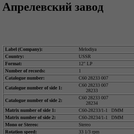
Апрелевский завод
Label (Company):
Melodiya
Country:
USSR
Format:
12" LP
Number of records:
1
Catalogue number:
С60 28233 007
С60 28233 007
Catalogue number of side 1:
28233
С60 28233 007
Catalogue number of side 2:
28234
Matrix number of side 1:
С60-28233/1-1 DMM
Matrix number of side 2:
С60-28234/1-1 DMM
Mono or Stereo:
Stereo
Rotation speed:
33 1/3 rpm