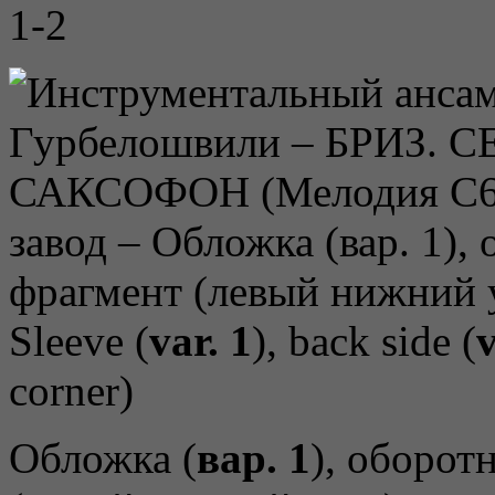
1-2
Sleeve (
var. 1
), back side (
v
corner)
Обложка (
вар. 1
), оборот