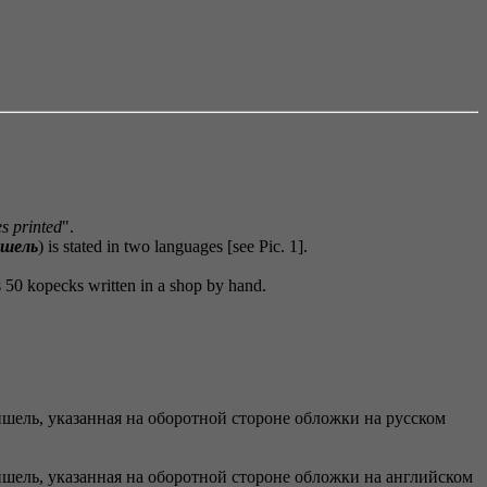
s printed
".
шель
) is stated in two languages [see Pic. 1].
es 50 kopecks written in a shop by hand.