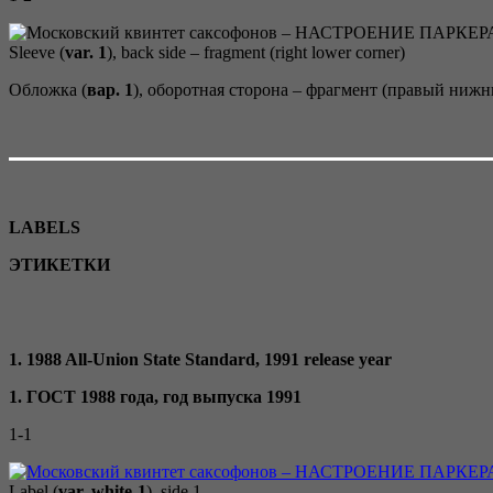
Sleeve (
var. 1
), back side – fragment (right lower corner)
Обложка (
вар. 1
), оборотная сторона – фрагмент (правый нижн
LABELS
ЭТИКЕТКИ
1. 1988 All-Union State Standard, 1991 release year
1. ГОСТ 1988 года, год выпуска 1991
1-1
Label (
var. white-1
), side 1