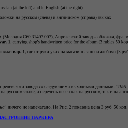
ssian (at the left) and in English (at the right)
обложки на русском (слева) и английском (справа) языках
var. 1
, carrying shop's handwritten price for the album (3 rubles 50 ko
бложки
вар. 1
, где от руки указана магазинная цена альбома (3 руб
Апрелевского завода со следующими выходными данными: "
1991
а русском языке, а перечень песен как на русском, так и на ан
на
" ничего не напечатано. На Рис. 2 показана цена 3 руб. 50 коп
НАСТРОЕНИЕ ПАРКЕРА
.