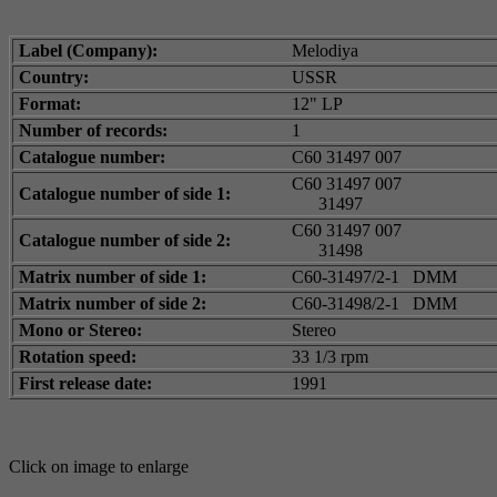
Label (Company):
Melodiya
Country:
USSR
Format:
12" LP
Number of records:
1
Catalogue number:
C60 31497 007
C60 31497 007
Catalogue number of side 1:
31497
C60 31497 007
Catalogue number of side 2:
31498
Matrix number of side 1:
C60-31497/2-1 DMM
Matrix number of side 2:
C60-31498/2-1 DMM
Mono or Stereo:
Stereo
Rotation speed:
33 1/3 rpm
First release date:
1991
Click on image to enlarge