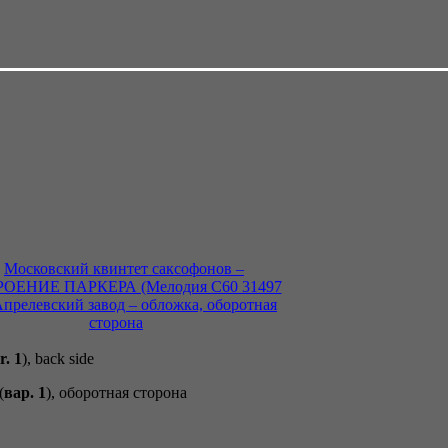
r. 1
), back side
(
вар. 1
), оборотная сторона