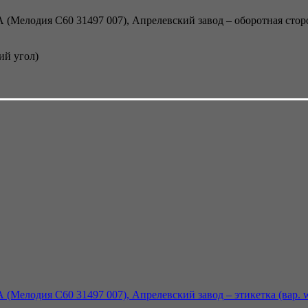
ий угол)