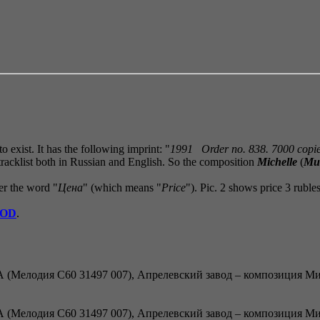
 exist. It has the following imprint: "
1991 Order no. 838. 7000 copie
 tracklist both in Russian and English. So the composition
Michelle
(
Ми
ter the word "
Цена
" (which means "
Price
"). Pic. 2 shows price 3 rubl
OOD
.