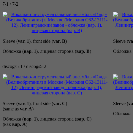
7-1 / 7-2
Sleeve (
var. 1
), front side (
var. B
)
Sleeve (
va
Обложка (
вар. 1
), лицевая сторона (
вар. B
)
Обложка 
discogs5-1 / discogs5-2
Sleeve (
var. 1
), front side (
var. C
)
Sleeve (
va
(same as
var. A
)
Обложка 
Обложка (
вар. 1
), лицевая сторона (
вар. C
)
(как
вар. A
)