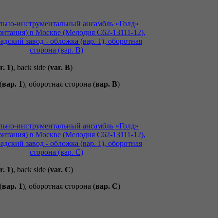
r. 1
), back side (
var. B
)
(
вар. 1
), оборотная сторона (
вар. B
)
r. 1
), back side (
var. C
)
(
вар. 1
), оборотная сторона (
вар. C
)