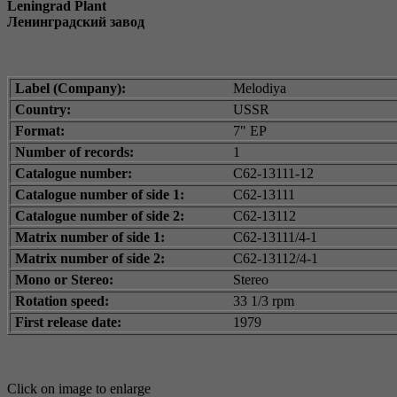
Leningrad Plant
Ленинградский завод
Label (Company):
Melodiya
Country:
USSR
Format:
7" EP
Number of records:
1
Catalogue number:
C62-13111-12
Catalogue number of side 1:
С62-13111
Catalogue number of side 2:
С62-13112
Matrix number of side 1:
С62-13111/4-1
Matrix number of side 2:
С62-13112/4-1
Mono or Stereo:
Stereo
Rotation speed:
33 1/3 rpm
First release date:
1979
Click on image to enlarge