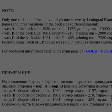
NOTE:
Only one variation of the individual picture sleeve by Leningrad Plant
logos) and three variations of the back side (different imprint):
-
var. A
of the back side: 1980, order # – 1157, printing run – 10000 
-
var. B
of the back side: 1981, order # – 210, printing run – 2000 cop
-
var. C
of the back side: 1981, order # – 485, printing run – 7580 cop
Possibly some batch of EP copies was sold in various standard (generi
For additional information refer to the main page of
«GOLD» VOCA
ПРИМЕЧАНИЕ:
На сегодняшний день найден только один вариант индивидуал
лицевой стороны –
вар. A
и
вар. B
(разные логотипы фирмы "М
-
вар. A
оборотной стороны: 1980, номер заказа – 1157, тираж –
-
вар. B
оборотной стороны: 1981, номер заказа – 210, тираж – 
-
вар. C
оборотной стороны: 1981, номер заказа – 485, тираж – 
Возможно, часть тиража продавалась в различных стандартны