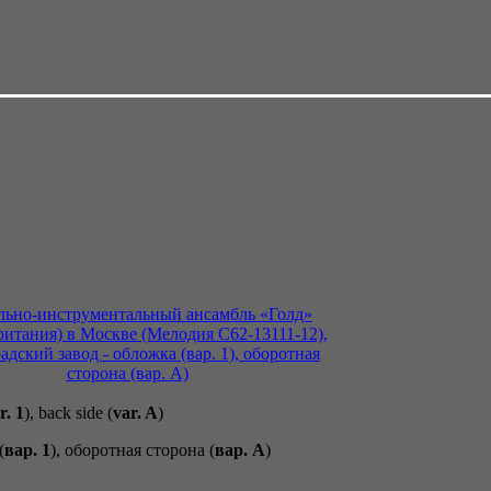
r. 1
), back side (
var. A
)
(
вар. 1
), оборотная сторона (
вар. A
)