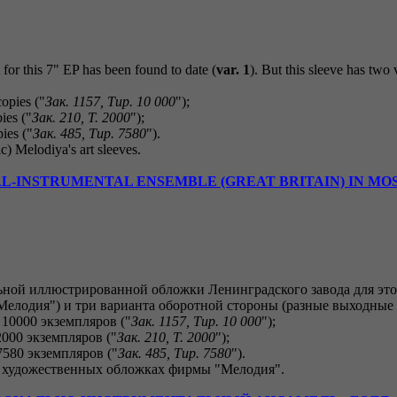
 for this 7" EP has been found to date (
var. 1
). But this sleeve has two 
copies ("
Зак. 1157, Тир. 10 000
");
ies ("
Зак. 210, Т. 2000
");
ies ("
Зак. 485, Тир. 7580
").
c) Melodiya's art sleeves.
L-INSTRUMENTAL ENSEMBLE (GREAT BRITAIN) IN M
ьной иллюстрированной обложки Ленинградского завода для это
елодия") и три варианта оборотной стороны (разные выходные 
 10000 экземпляров ("
Зак. 1157, Тир. 10 000
");
2000 экземпляров ("
Зак. 210, Т. 2000
");
7580 экземпляров ("
Зак. 485, Тир. 7580
").
х художественных обложках фирмы "Мелодия".