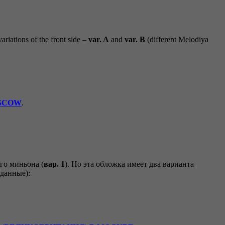
variations of the front side –
var. A
and
var. B
(different Melodiya
OSCOW
.
го миньона (
вар. 1
). Но эта обложка имеет два варианта
данные):