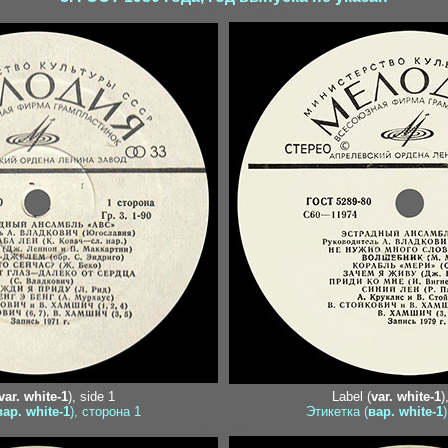
maslov1-1 / maslov1-2
var. white-1
), side 1
Label (
var. white-1
)
вар. white-1
), сторона 1
Этикетка (
вар. white-1
19-1 / 19-2