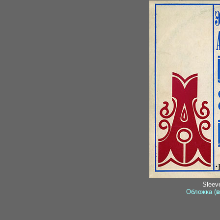
Sleeve
Обложка (
в