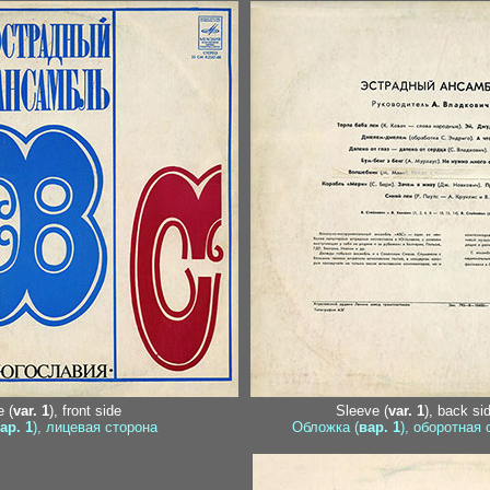
 (
var. 1
), front side
Sleeve (
var. 1
), back sid
ар. 1
), лицевая сторона
Обложка (
вар. 1
), оборотная 
- / discogs2-2