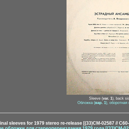
Sleeve (
var. 1
), back si
Обложка (
вар. 1
), оборотная 
ginal sleeves for 1979 stereo re-release [(33)CM-02587 // C60
е обложки для стереопереиздания 1979 года [(33)CM-0258