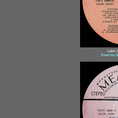
Label (
Этикетка (