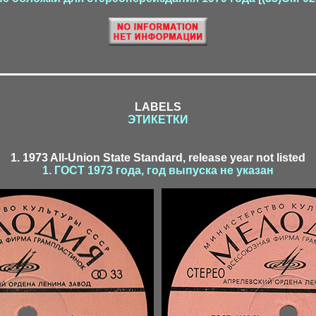
LABELS
ЭТИКЕТКИ
1. 1973 All-Union State Standard, release year not listed
1. ГОСТ 1973 года, год выпуска не указан
7-1 / 7-2