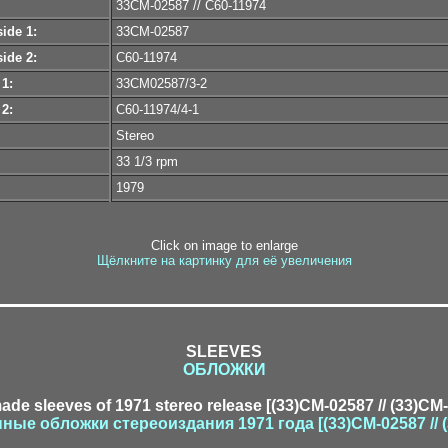
33СМ-02587 // С60-11974
ide 1:
33СМ-02587
ide 2:
С60-11974
 1:
33СМ02587/3-2
 2:
С60-11974/4-1
Stereo
33 1/3 rpm
1979
Click on image to enlarge
Щёлкните на картинку для её увеличения
SLEEVES
ОБЛОЖКИ
ade sleeves of 1971 stereo release [(33)CM-02587 // (33)CM
ные обложки стереоиздания 1971 года [(33)CM-02587 // 
7-1 / 7-2