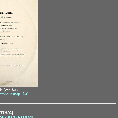
de (
var. A-
)
2
сторона (
вар. A-
)
2
-11974]
7 // C60-11974]