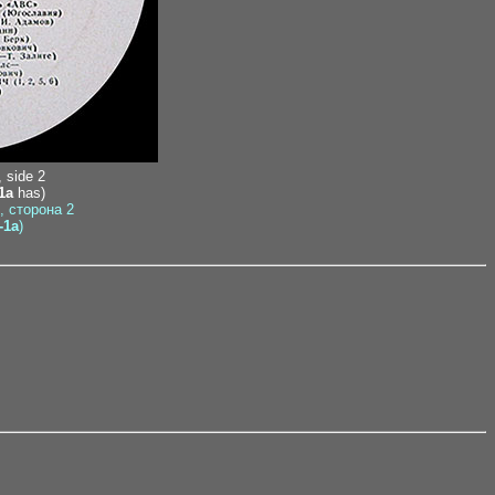
, side 2
-1a
has)
), сторона 2
-1a
)