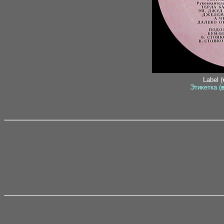
Label (
Этикетка (