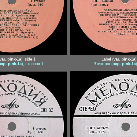
var. pink-1a
), side 1
Label (
var. pink-1a
)
вар. pink-1a
), сторона 1
Этикетка (
вар. pink-1a
discogs2-1 / discogs2-2