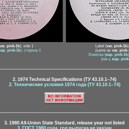
var. pink-1b
), side 1
Label (
var. pink-1b
)
вар. pink-1b
), сторона 1
(same as
var. pink
Этикетка (
вар. pink-1b
(как у
вар. pink
2. 1974 Technical Specifications (ТУ 43.10.1–74)
2. Технические условия 1974 года (ТУ 43.10.1–74)
3. 1980 All-Union State Standard, release year not listed
3. ГОСТ 1980 года, год выпуска не указан