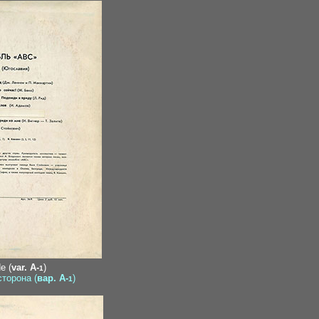
e (
var. A-
)
1
сторона (
вар. A-
)
1