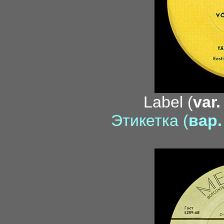
Label (
var.
Этикетка (
вар.
Lun