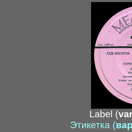
Label (
var
Этикетка (
вар