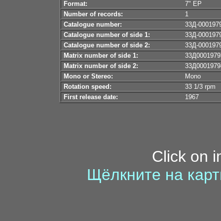
Format:
7" EP
Number of records:
1
Catalogue number:
33Д-000197
Catalogue number of side 1:
33Д-000197
Catalogue number of side 2:
33Д-000197
Matrix number of side 1:
33Д0001979
Matrix number of side 2:
33Д0001979
Mono or Stereo:
Mono
Rotation speed:
33 1/3 rpm
First release date:
1967
Click on 
Щёлкните на карт