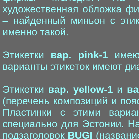
художественная обложка фи
– найденный миньон с эти
именно такой.
Этикетки
вар. pink-1
имеют
варианты этикеток имеют диам
Этикетки
вар. yellow-1
и
ва
(перечень композиций и поя
Пластинки с этими вариа
специально для Эстонии. Н
подзаголовок
BUGI
(название