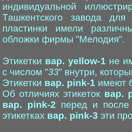
индивидуальной иллюстри
Ташкентского завода для
пластинки имели различн
обложки фирмы "Мелодия".
Этикетки
вар. yellow-1
не им
с числом "
33
" внутри, которы
Этикетки
вар. pink-1
имеют б
Об отличиях этикеток
вар. 
вар. pink-2
перед и после 
этикетках
вар. pink-3
эти про