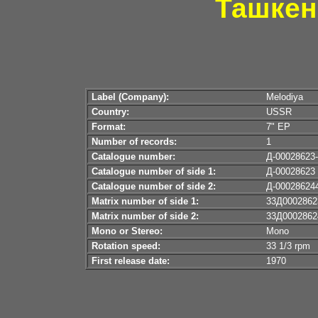
Ташкен
Label (Company):
Melodiya
Country:
USSR
Format:
7" EP
Number of records:
1
Catalogue number:
Д-00028623
Catalogue number of side 1:
Д-00028623
Catalogue number of side 2:
Д-00028624
Matrix number of side 1:
33Д0002862
Matrix number of side 2:
33Д0002862
Mono or Stereo:
Mono
Rotation speed:
33 1/3 rpm
First release date:
1970