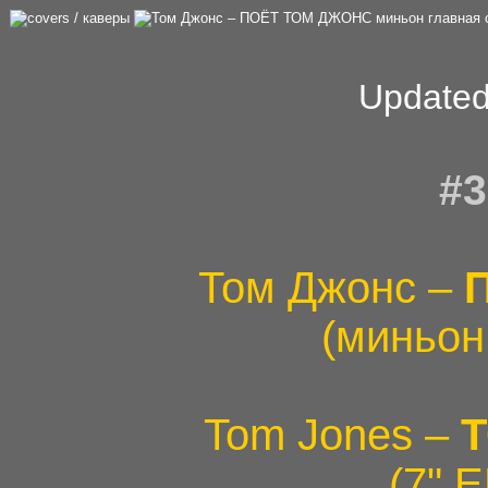
Updated
#3
Том Джонс –
(миньон,
Tom Jones –
T
(7" E