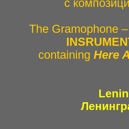
с композиц
The Gramophone 
INSRUMEN
containing
Here 
Lenin
Ленингр