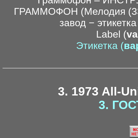
Label (
va
Этикетка (
вар
3. 1973 All-U
3. ГОС