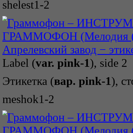
shelest1-2
Label (
var. pink-1
), side 2
Этикетка (
вар. pink-1
), с
meshok1-2