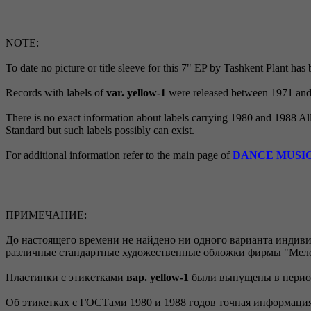
NOTE:
To date no picture or title sleeve for this 7" EP by Tashkent Plant ha
Records with labels of
var. yellow-1
were released between 1971 and
There is no exact information about labels carrying 1980 and 1988 All
Standard but such labels possibly can exist.
For additional information refer to the main page of
DANCE MUSI
ПРИМЕЧАНИЕ:
До настоящего времени не найдено ни одного варианта индив
различные стандартные художественные обложки фирмы "Мел
Пластинки с этикетками
вар. yellow-1
были выпущены в период
Об этикетках с ГОСТами 1980 и 1988 годов точная информация о