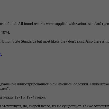
s been found. All found records were supplied with various standard (gen
 1974.
-Union State Standards but most likely they don't exist. Also there is n
C
.
идуальной иллюстрированной или именной обложки Ташкентског
одия".
 между 1971 и 1974 годом.
тсутствует, но, скорей всего, их не существует. Также отсутст