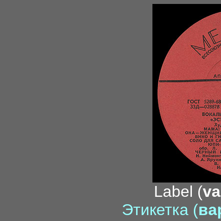
Label (
va
Этикетка (
вар