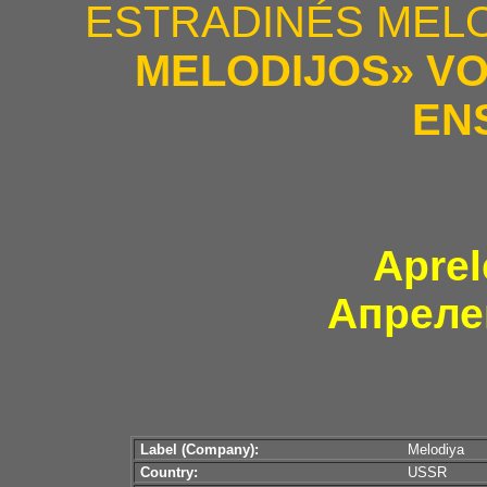
ESTRADINÉS MEL
MELODIJOS» V
EN
Aprel
Апреле
Label (Company):
Melodiya
Country:
USSR