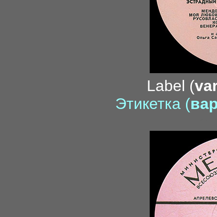
Label (
var
Этикетка (
вар
me