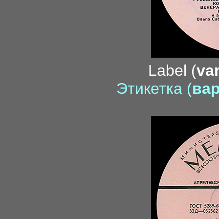
Label (
var
Этикетка (
вар