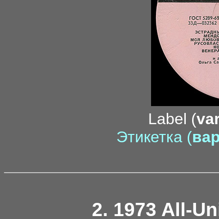
Label (
var
Этикетка (
вар
2. 1973 All-U