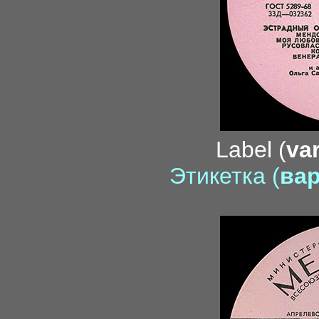
Label (
var
Этикетка (
вар