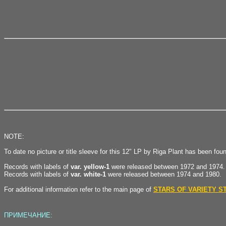
NOTE:
To date no picture or title sleeve for this 12" LP by Riga Plant has been fou
Records with labels of
var. yellow-1
were released between 1972 and 1974.
Records with labels of
var. white-1
were released between 1974 and 1980.
For additional information refer to the main page of
STARS OF VARIETY S
ПРИМЕЧАНИЕ: