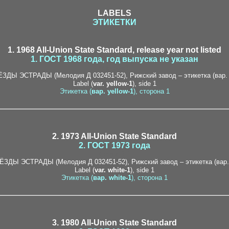
LABELS
ЭТИКЕТКИ
1. 1968 All-Union State Standard, release year not listed
1. ГОСТ 1968 года, год выпуска не указан
cheslovas1-1
Label (
var. yellow-1
), side 1
Этикетка (
вар. yellow-1
), сторона 1
2. 1973 All-Union State Standard
2. ГОСТ 1973 года
tupzem1-1
Label (
var. white-1
), side 1
Этикетка (
вар. white-1
), сторона 1
3. 1980 All-Union State Standard