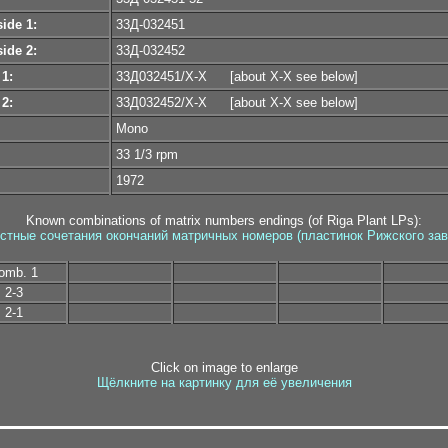
ide 1:
33Д-032451
ide 2:
33Д-032452
 1:
33Д032451/X-X
[about X-X see below]
 2:
33Д032452/X-X
[about X-X see below]
Mono
33 1/3 rpm
1972
Known combinations of matrix numbers endings (of Riga Plant LPs):
стные сочетания окончаний матричных номеров (пластинок Рижского зав
omb. 1
2-3
2-1
Click on image to enlarge
Щёлкните на картинку для её увеличения