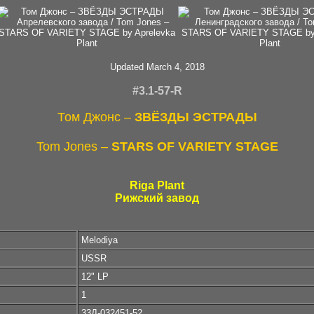
Updated March 4, 2018
#3.1-57-R
Том Джонс –
ЗВЁЗДЫ ЭСТРАДЫ
Tom Jones –
STARS OF VARIETY STAGE
Riga Plant
Рижский завод
Melodiya
USSR
12" LP
1
33Д-032451-52