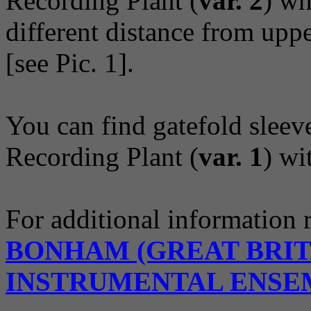
Recording Plant (
var. 2
) wh
different distance from upp
[see Pic. 1].
You can find gatefold slee
Recording Plant (
var. 1
) wi
For additional information 
BONHAM (GREAT BRIT
INSTRUMENTAL ENSE