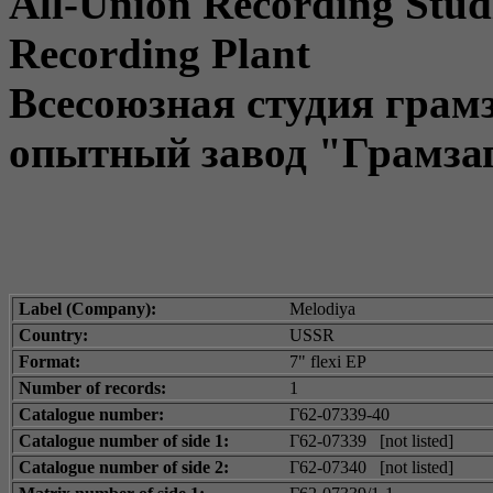
All-Union Recording Stud
Recording Plant
Всесоюзная студия грам
опытный завод "Грамза
Label (Company):
Melodiya
Country:
USSR
Format:
7" flexi EP
Number of records:
1
Catalogue number:
Г62-07339-40
Catalogue number of side 1:
Г62-07339 [not listed]
Catalogue number of side 2:
Г62-07340 [not listed]