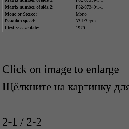
Matrix number of side 1:
Г62-07339/1-1
Matrix number of side 2:
Г62-07340/1-1
Mono or Stereo:
Mono
Rotation speed:
33 1/3 rpm
First release date:
1979
Click on image to enlarge
Щёлкните на картинку для
2-1 / 2-2