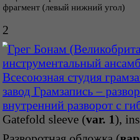
фрагмент (левый нижний угол)
2
Gatefold sleeve (
var. 1
), in
Разворотная обложка (
вар