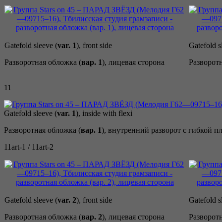
Gatefold sleeve (
var. 1
), front side
Gatefold s
Разворотная обложка (
вар. 1
), лицевая сторона
Разворотн
11
Gatefold sleeve (
var. 1
), inside with flexi
Разворотная обложка (
вар. 1
), внутренний разворот с гибкой п
11art-1 / 11art-2
Gatefold sleeve (
var. 2
), front side
Gatefold s
Разворотная обложка (
вар. 2
), лицевая сторона
Разворотн