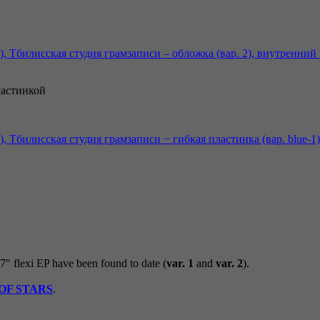
ластинкой
 7" flexi EP have been found to date (
var. 1
and
var. 2
).
OF STARS
.