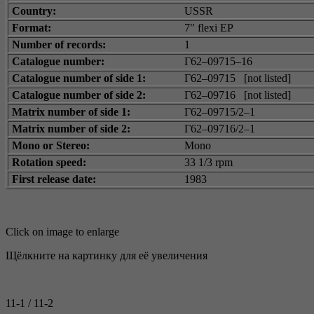
Country:
USSR
Format:
7" flexi EP
Number of records:
1
Catalogue number:
Г62–09715–16
Catalogue number of side 1:
Г62–09715 [not listed]
Catalogue number of side 2:
Г62–09716 [not listed]
Matrix number of side 1:
Г62–09715/2–1
Matrix number of side 2:
Г62–09716/2–1
Mono or Stereo:
Mono
Rotation speed:
33 1/3 rpm
First release date:
1983
Click on image to enlarge
Щёлкните на картинку для её увеличения
11-1 / 11-2