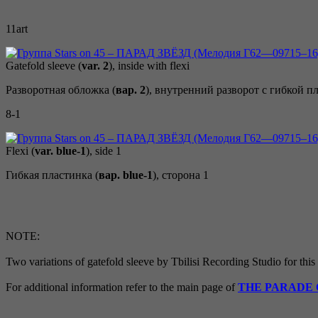
11art
Gatefold sleeve (
var. 2
), inside with flexi
Разворотная обложка (
вар. 2
), внутренний разворот с гибкой п
8-1
Flexi (
var. blue-1
), side 1
Гибкая пластинка (
вар. blue-1
), сторона 1
NOTE:
Two variations of gatefold sleeve by Tbilisi Recording Studio for this
For additional information refer to the main page of
THE PARADE 