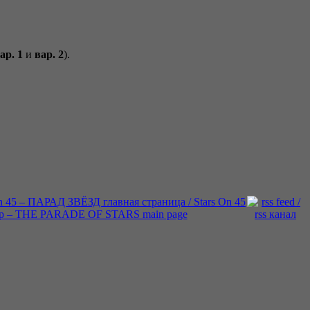
ар. 1
и
вар. 2
).