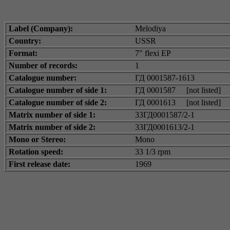
Label (Company):
Melodiya
Country:
USSR
Format:
7" flexi EP
Number of records:
1
Catalogue number:
ГД 0001587-1613
Catalogue number of side 1:
ГД 0001587
[not listed]
Catalogue number of side 2:
ГД 0001613
[not listed]
Matrix number of side 1:
33ГД0001587/2-1
Matrix number of side 2:
33ГД0001613/2-1
Mono or Stereo:
Mono
Rotation speed:
33 1/3 rpm
First release date:
1969