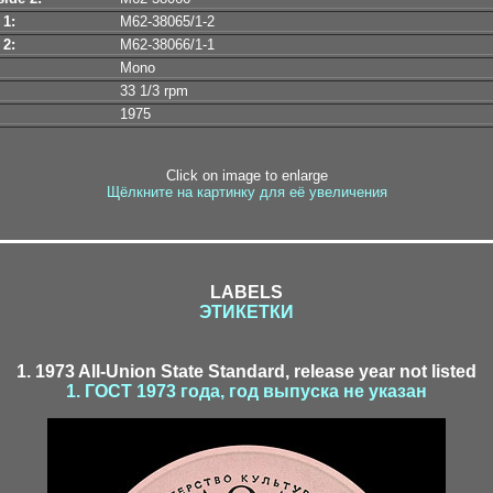
 1:
М62-38065/1-2
 2:
М62-38066/1-1
Mono
33 1/3 rpm
1975
Click on image to enlarge
Щёлкните на картинку для её увеличения
LABELS
ЭТИКЕТКИ
1. 1973 All-Union State Standard, release year not listed
1. ГОСТ 1973 года, год выпуска не указан
2-2