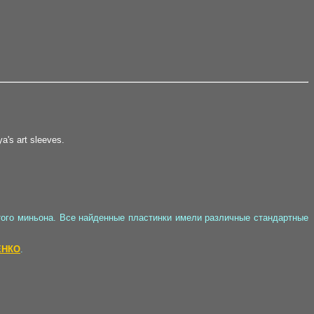
ya's art sleeves.
того миньона. Все найденные пластинки имели различные стандартные
ЕНКО
.