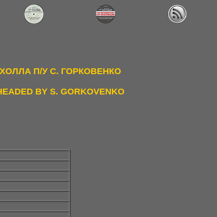
ОЛЛА П/У С. ГОРКОВЕНКО
HEADED BY S. GORKOVENKO