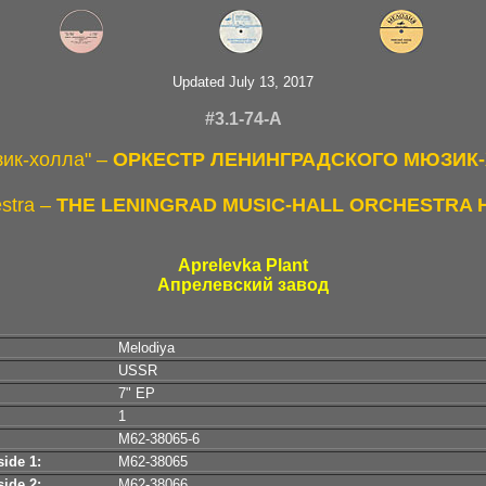
Updated July 13, 2017
#3.1-74-A
зик-холла" –
ОРКЕСТР ЛЕНИНГРАДСКОГО МЮЗИК-Х
estra –
THE LENINGRAD MUSIC-HALL ORCHESTRA 
Aprelevka Plant
Апрелевский завод
Melodiya
USSR
7" EP
1
М62-38065-6
ide 1:
М62-38065
ide 2:
М62-38066