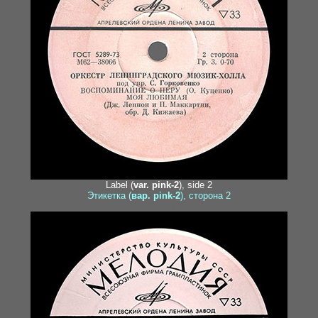
Label (
var. pink-2
), side 2
Этикетка (
вар. pink-2
), сторона 2
2017-07egor11-2