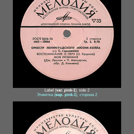
Label (
var. pink-1
), side 2
Этикетка (
вар. pink-1
), сторона 2
egor1-2clean