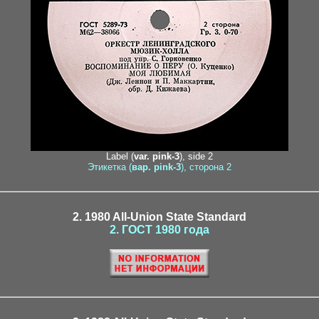
Label (
var. pink-3
), side 2
Этикетка (
вар. pink-3
), сторона 2
2. 1980 All-Union State Standard
2. ГОСТ 1980 года