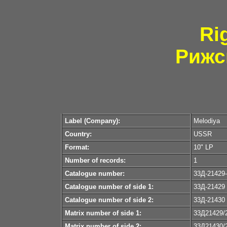
Ri
Рижс
Label (Company):
Melodiya
Country:
USSR
Format:
10" LP
Number of records:
1
Catalogue number:
33Д-21429
Catalogue number of side 1:
33Д-21429
Catalogue number of side 2:
33Д-21430
Matrix number of side 1:
33Д21429/
Matrix number of side 2:
33Д21430/