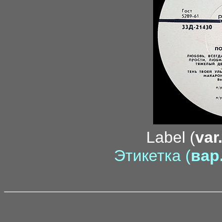
Label (
var
Этикетка (
вар.