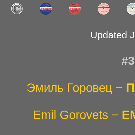
Updated J
#3
Эмиль Горовец −
П
Emil Gorovets −
E