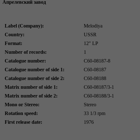
Апрелевский завод
Label (Company):
Melodiya
Country:
USSR
Format:
12" LP
Number of records:
1
Catalogue number:
C60-08187-8
Catalogue number of side 1:
C60-08187
Catalogue number of side 2:
C60-08188
Matrix number of side 1:
C60-08187/3-1
Matrix number of side 2:
C60-08188/3-1
Mono or Stereo:
Stereo
Rotation speed:
33 1/3 rpm
First release date:
1976