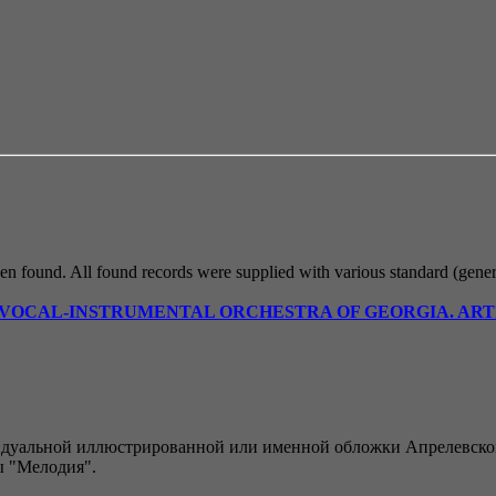
been found. All found records were supplied with various standard (gener
 VOCAL-INSTRUMENTAL ORCHESTRA OF GEORGIA. ART
идуальной иллюстрированной или именной обложки Апрелевского
ы "Мелодия".