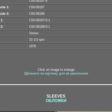
C60-08187-8
ide 1:
C60-08187
ide 2:
C60-08188
 1:
C60-08187/3-1
 2:
C60-08188/3-1
Stereo
33 1/3 rpm
1976
Click on image to enlarge
Щёлкните на картинку для её увеличения
SLEEVES
ОБЛОЖКИ
1-1 and 1-2