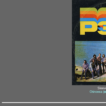
Sleeve
Обложка (
в