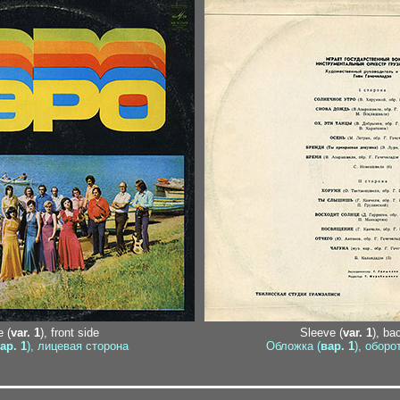
 (
var. 1
), front side
Sleeve (
var. 1
), ba
ар. 1
), лицевая сторона
Обложка (
вар. 1
), оборо