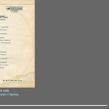
ck side
тная сторона