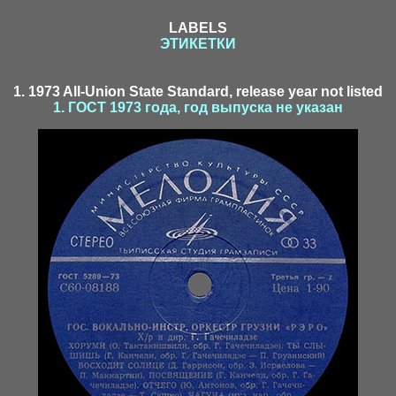
LABELS
ЭТИКЕТКИ
1. 1973 All-Union State Standard, release year not listed
1. ГОСТ 1973 года, год выпуска не указан
1-2