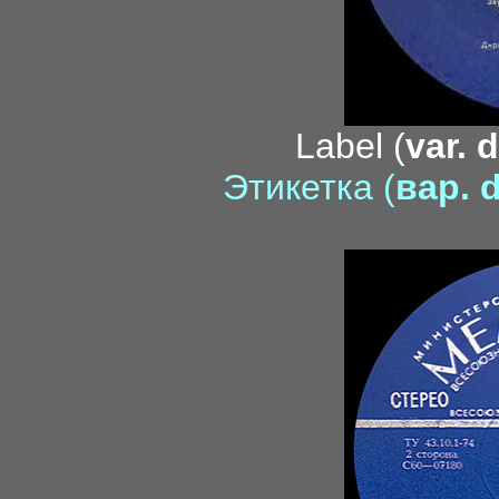
Label (
var. 
Этикетка (
вар. d
2017