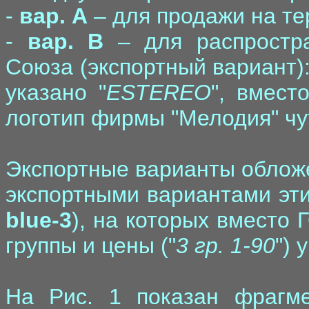
-
вар. A
– для продажи на т
-
вар. B
– для распростра
Союза (экспортный вариант):
указано "
ESTEREO
", вмест
логотип фирмы "Мелодия" чу
Экспортные варианты обложе
экспортными вариантами эти
blue-3
), на которых вместо 
группы и цены ("
3 гр. 1-90
") 
На Рис. 1 показан фрагме