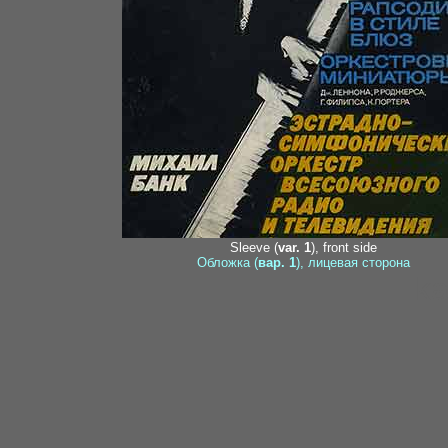
Sleeve (
var. 1
), front side
Обложка (
вар. 1
), лицевая сторона
ka