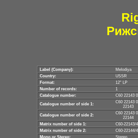
Ri
Рижс
Label (Company):
Melodiya
Country:
USSR
Format:
12" LP
Number of records:
1
Catalogue number:
С60 22143 
С60 22143 
Catalogue number of side 1:
22143
С60 22143 
Catalogue number of side 2:
22144
Matrix number of side 1:
С60-22143/4
Matrix number of side 2:
С60-22144/4
Mono or Stereo:
Stereo