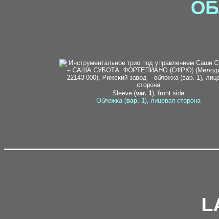
ОБ
2-1 
Sleeve (
var. 1
), front side
Обложка (
вар. 1
), лицевая сторона
L