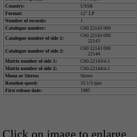
Country:
USSR
Format:
12" LP
Number of records:
1
Catalogue number:
С60 22143 000
С60 22143 000
Catalogue number of side 1:
22143
С60 22143 000
Catalogue number of side 2:
22144
Matrix number of side 1:
С60-22143/4-1
Matrix number of side 2:
С60-22144/4-1
Mono or Stereo:
Stereo
Rotation speed:
33 1/3 rpm
First release date:
1985
Click on image to enlarge