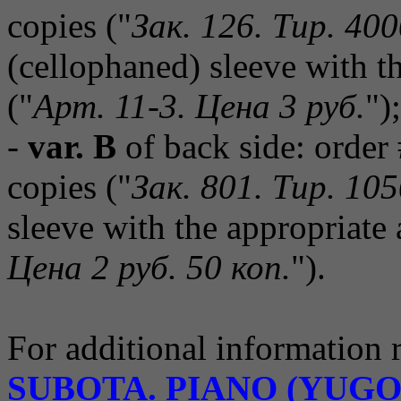
copies ("
Зак. 126. Тир. 40
(cellophaned) sleeve with th
("
Арт. 11-3. Цена 3 руб.
");
-
var. B
of back side: order
copies ("
Зак. 801. Тир. 10
sleeve with the appropriate a
Цена 2 руб. 50 коп.
").
For additional information 
SUBOTA. PIANO (YUGO