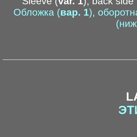
Sleeve (
var. 1
), back side 
Обложка (
вар. 1
), оборотн
(ниж
L
ЭТ