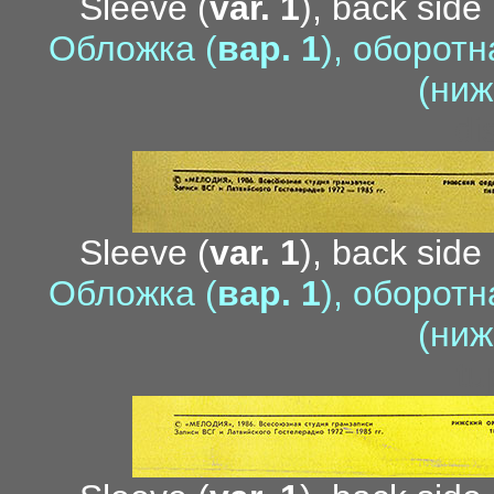
Sleeve (
var. 1
), back side 
Обложка (
вар. 1
), оборотн
(ниж
di
Sleeve (
var. 1
), back side 
Обложка (
вар. 1
), оборотн
(ниж
tu