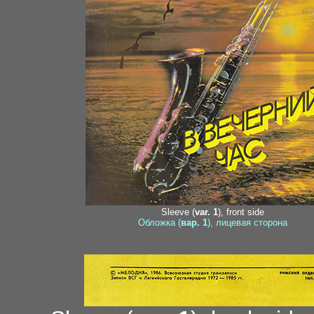
Sleeve (
var. 1
), front side
Обложка (
вар. 1
), лицевая сторона
m