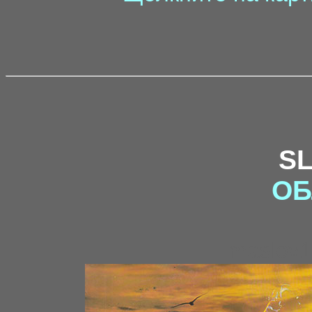
S
ОБ
maslov1