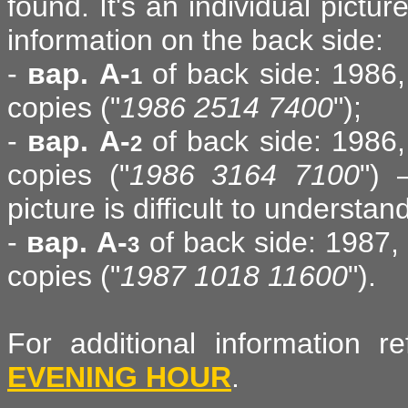
found. It's an individual pictu
information on the back side:
-
вар. A-
of back side: 1986,
1
copies ("
1986 2514 7400
");
-
вар. A-
of back side: 1986,
2
copies ("
1986 3164 7100
") 
picture is difficult to understan
-
вар. A-
of back side: 1987, 
3
copies ("
1987 1018 11600
").
For additional information 
EVENING HOUR
.