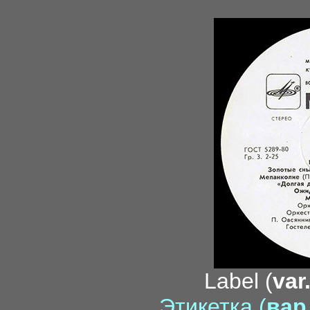
m
Label (
var
Этикетка (
вар.