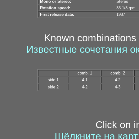
Mono or Stereo:
Stereo
Rotation speed:
33 1/3 rpm
First release date:
1987
Known combinations 
Известные сочетания о
comb. 1
comb. 2
side 1
4-1
4-2
side 2
4-2
4-3
Click on 
Щёлкните на карт