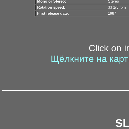
Mono or Stereo:
Stereo
Rotation speed:
33 1/3 rpm
First release date:
1987
Click on 
Щёлкните на карт
S