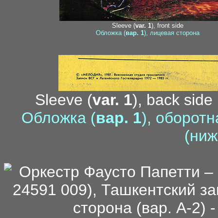
Sleeve (
var. 1
), front side
Обложка (
вар. 1
), лицевая сторона
g
Sleeve (
var. 1
), back side 
Обложка (
вар. 1
), оборотн
(ниж
z