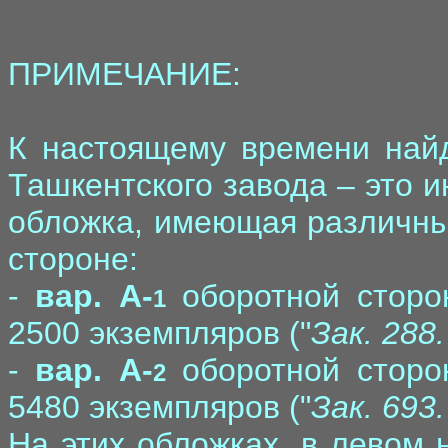
ПРИМЕЧАНИЕ:
К настоящему времени найд
Ташкентского завода – это 
обложка, имеющая различны
стороне:
-
вар. A-
оборотной сторон
1
2500 экземпляров ("
Зак. 288.
-
вар. A-
оборотной сторон
2
5480 экземпляров ("
Зак. 693.
На этих обложках, в левом 