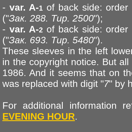
-
var. A-
of back side: order 
1
("
Зак. 288. Тир. 2500
");
-
var. A-
of back side: order 
2
("
Зак. 693. Тир. 5480
").
These sleeves in the left low
in the copyright notice. But al
1986. And it seems that on the
was replaced with digit "
7
" by 
For additional information 
EVENING HOUR
.