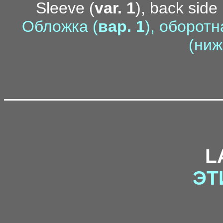
Sleeve (
var. 1
), back side 
Обложка (
вар. 1
), оборотн
(ниж
L
ЭТ