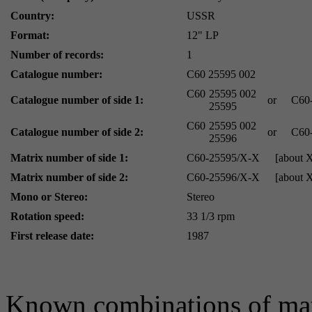
Country:
USSR
Format:
12" LP
Number of records:
1
Catalogue number:
С60 25595 002
С60
25595 002
Catalogue number of side 1:
or
С60
25595
С60
25595 002
Catalogue number of side 2:
or
С60
25596
Matrix number of side 1:
С60-25595/X-X
[about 
Matrix number of side 2:
С60-25596/X-X
[about 
Mono or Stereo:
Stereo
Rotation speed:
33 1/3 rpm
First release date:
1987
Known combinations of mat