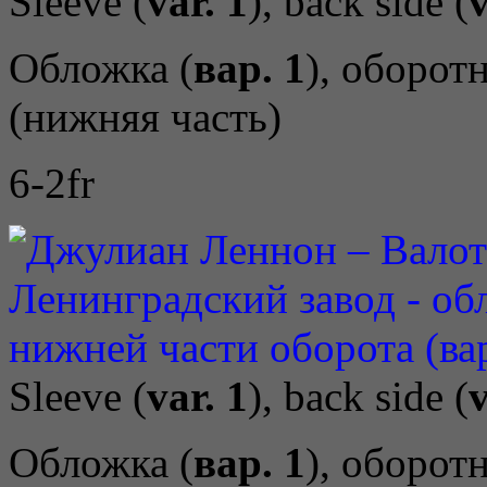
Sleeve (
var. 1
), back side (
v
Обложка (
вар. 1
), оборот
(нижняя часть)
6-2fr
Sleeve (
var. 1
), back side (
v
Обложка (
вар. 1
), оборот