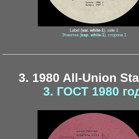
Label (
var. white-1
), side 1
Этикетка (
вар. white-1
), сторона 1
3. 1980 All-Union St
3. ГОСТ 1980 го
disc