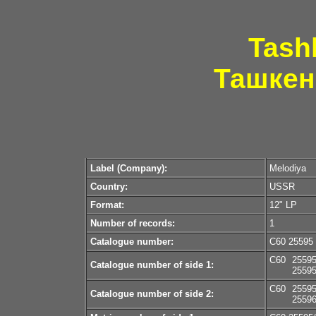
Tash
Ташкен
Label (Company):
Melodiya
Country:
USSR
Format:
12" LP
Number of records:
1
Catalogue number:
С60 25595
С60
25595
Catalogue number of side 1:
2559
С60
25595
Catalogue number of side 2:
2559