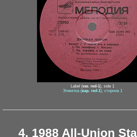
Label (
var. red-1
), side 1
Этикетка (
вар. red-1
), сторона 1
4. 1988 All-Union St