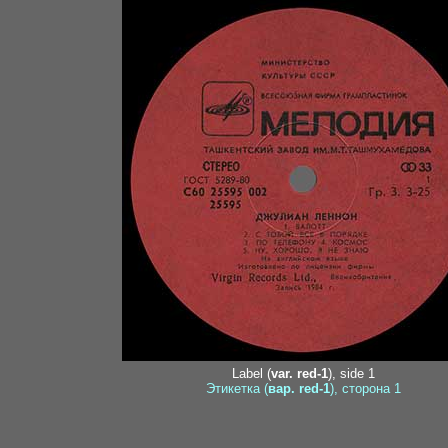
Label (
var. red-1
), side 1
Этикетка (
вар. red-1
), сторона 1