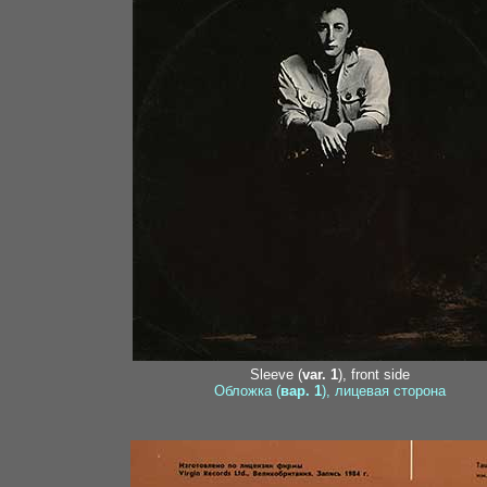
Sleeve (
var. 1
), front side
Обложка (
вар. 1
), лицевая сторона