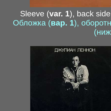
Sleeve (
var. 1
), back side
Обложка (
вар. 1
), оборот
(ниж
7