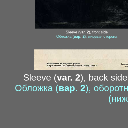
Sleeve (
var. 2
), front side
Обложка (
вар. 2
), лицевая сторона
Sleeve (
var. 2
), back side
Обложка (
вар. 2
), оборот
(ниж