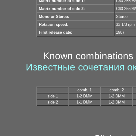
Matrix number of side 1:
С60-25595
Matrix number of side 2:
С60-25596
Mono or Stereo:
Stereo
Rotation speed:
33 1/3 rpm
First release date:
1987
Known combinations 
Известные сочетания о
comb. 1
comb. 2
side 1
1-2 DMM
1-2 DMM
side 2
1-1 DMM
1-2 DMM