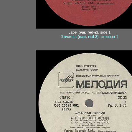
Label (
var. red-2
), side 1
Этикетка (
вар. red-2
), сторона 1
3