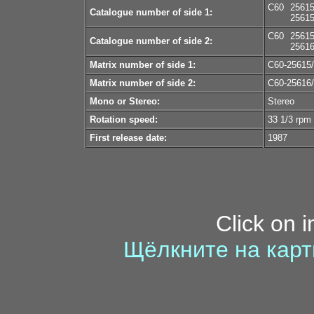
С60
25615
Catalogue number of side 1:
2561
С60
25615
Catalogue number of side 2:
2561
Matrix number of side 1:
С60-25615/
Matrix number of side 2:
С60-25616/
Mono or Stereo:
Stereo
Rotation speed:
33 1/3 rpm
First release date:
1987
Click on 
Щёлкните на карт