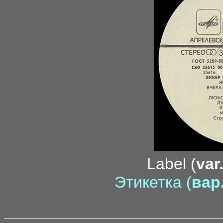
Label (
var
Этикетка (
вар.