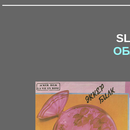
S
ОБ
5