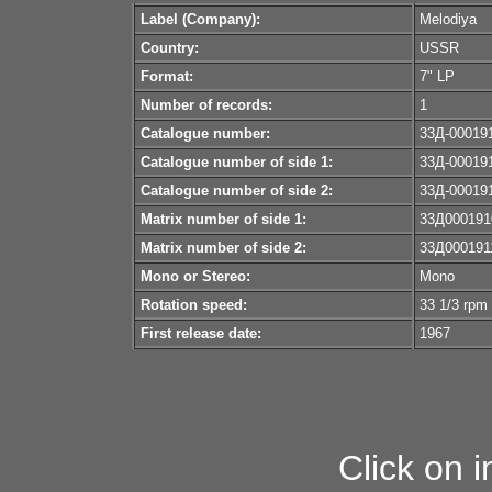
Label (Company):
Melodiya
Country:
USSR
Format:
7" LP
Number of records:
1
Catalogue number:
33Д-00019
Catalogue number of side 1:
33Д-00019
Catalogue number of side 2:
33Д-00019
Matrix number of side 1:
33Д000191
Matrix number of side 2:
33Д000191
Mono or Stereo:
Mono
Rotation speed:
33 1/3 rpm
First release date:
1967
Click on 