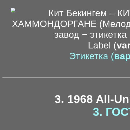
Label (
var
Этикетка (
вар
3. 1968 All-U
3. ГОС