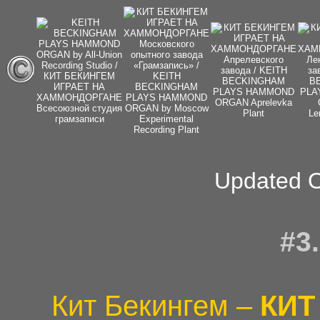
Updated O
#3
Кит Бекингем –
КИТ