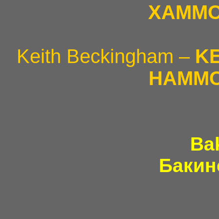
ХАММО
Keith Beckingham –
K
HAMMO
Ba
Бакин