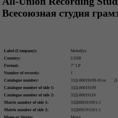
All-Union Recording Stud
Всесоюзная студия грам
Label (Company):
Melodiya
Country:
USSR
Format:
7" LP
Number of records:
1
Catalogue number:
33Д-00019109-10
or
Д
Catalogue number of side 1:
33Д-00019109
Catalogue number of side 2:
33Д-00019110
Matrix number of side 1:
33Д00019109/1-1
Matrix number of side 2:
33Д00019110/1-1
Mono or Stereo:
Mono