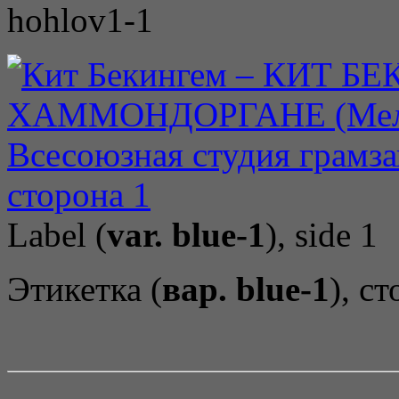
hohlov1-1
Label (
var. blue-1
), side 1
Этикетка (
вар. blue-1
), с