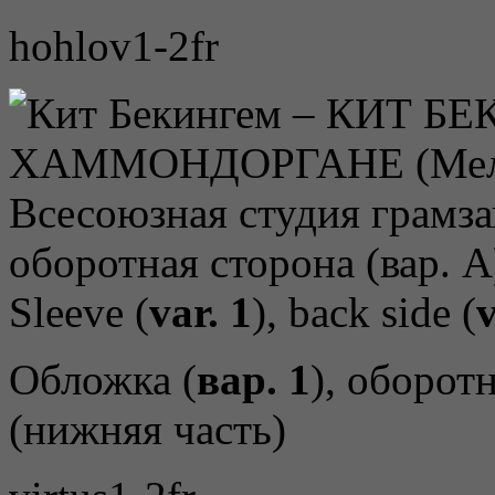
hohlov1-2fr
Sleeve (
var. 1
), back side (
v
Обложка (
вар. 1
), оборот
(нижняя часть)