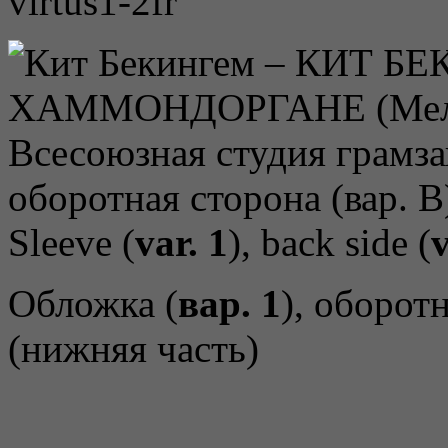
virtus1-2fr
Sleeve (
var. 1
), back side (
v
Обложка (
вар. 1
), оборот
(нижняя часть)